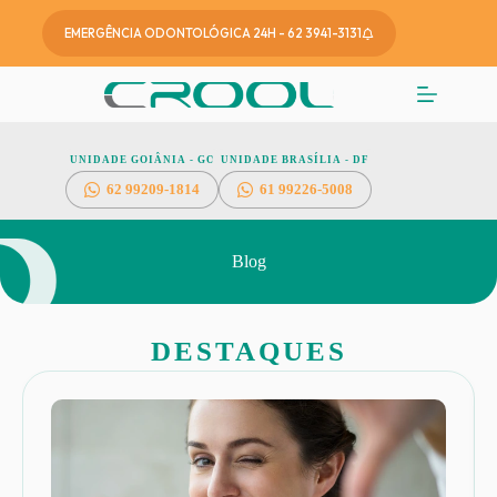
EMERGÊNCIA ODONTOLÓGICA 24H - 62 3941-3131
UNIDADE GOIÂNIA - GO
UNIDADE BRASÍLIA - DF
62
99209-1814
61 99226-5008
Blog
DESTAQUES