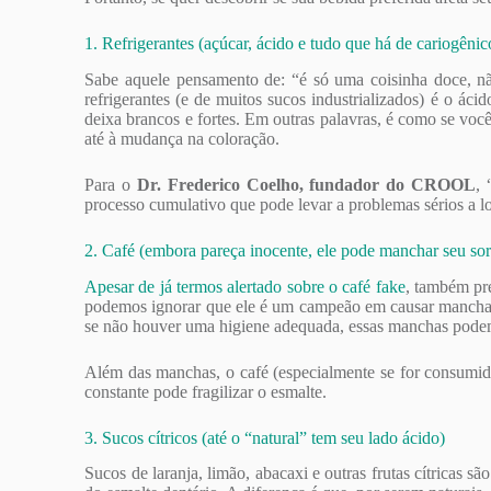
1. Refrigerantes (açúcar, ácido e tudo que há de cariogênic
Sabe aquele pensamento de: “é só uma coisinha doce, n
refrigerantes (e de muitos sucos industrializados) é o ác
deixa brancos e fortes. Em outras palavras, é como se você
até à mudança na coloração.
Para o
Dr. Frederico Coelho, fundador do CROOL
, 
processo cumulativo que pode levar a problemas sérios a l
2. Café (embora pareça inocente, ele pode manchar seu sor
Apesar de já termos alertado sobre o café fake
, também pr
podemos ignorar que ele é um campeão em causar manchas s
se não houver uma higiene adequada, essas manchas podem s
Além das manchas, o café (especialmente se for consumido
constante pode fragilizar o esmalte.
3. Sucos cítricos (até o “natural” tem seu lado ácido)
Sucos de laranja, limão, abacaxi e outras frutas cítricas