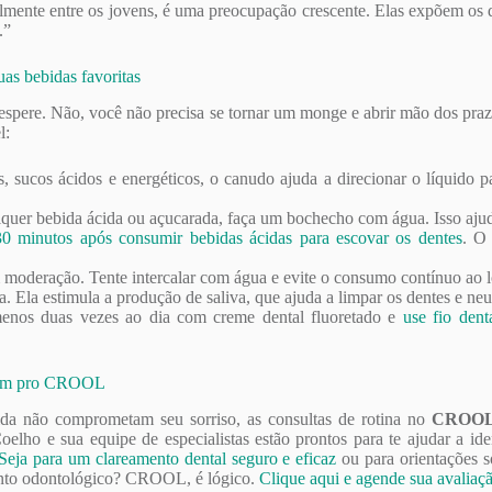
lmente entre os jovens, é uma preocupação crescente. Elas expõem os d
.”
uas bebidas favoritas
esespere. Não, você não precisa se tornar um monge e abrir mão dos pra
l:
s, sucos ácidos e energéticos, o canudo ajuda a direcionar o líquido 
uer bebida ácida ou açucarada, faça um bochecho com água. Isso ajuda 
 minutos após consumir bebidas ácidas para escovar os dentes
. O 
oderação. Tente intercalar com água e evite o consumo contínuo ao l
. Ela estimula a produção de saliva, que ajuda a limpar os dentes e neut
enos duas vezes ao dia com creme dental fluoretado e
use fio dent
? Vem pro CROOL
 vida não comprometam seu sorriso, as consultas de rotina no
CROOL 
elho e sua equipe de especialistas estão prontos para te ajudar a id
Seja para um clareamento dental seguro e eficaz
ou para orientações 
mento odontológico? CROOL, é lógico.
Clique aqui e agende sua avaliaç