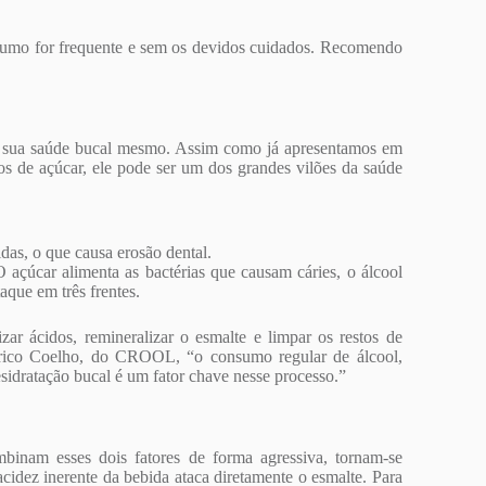
consumo for frequente e sem os devidos cuidados. Recomendo
ão é sua saúde bucal mesmo. Assim como já apresentamos em
ios de açúcar, ele pode ser um dos grandes vilões da saúde
as, o que causa erosão dental.
O açúcar alimenta as bactérias que causam cáries, o álcool
aque em três frentes.
izar ácidos, remineralizar o esmalte e limpar os restos de
derico Coelho, do CROOL, “o consumo regular de álcool,
esidratação bucal é um fator chave nesse processo.”
binam esses dois fatores de forma agressiva, tornam-se
acidez inerente da bebida ataca diretamente o esmalte. Para