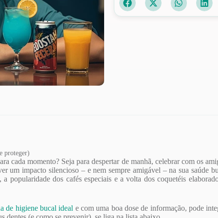
e proteger)
para cada momento? Seja para despertar de manhã, celebrar com os ami
haver um impacto silencioso – e nem sempre amigável – na sua saúde bu
a popularidade dos cafés especiais e a volta dos coquetéis elaborados
a de higiene bucal ideal
e com uma boa dose de informação, pode integr
s dentes (e como se prevenir), se liga na lista abaixo.