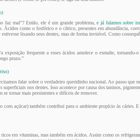
o)
ão faz mal”? Então, ele é um grande problema,
e já falamos sobre is
ido. Ácidos como o fosfórico e o cítrico, presentes em abundância, co
 estivesse lixando seus dentes, mas de forma invisível. Como consequênc
“a exposição frequente a esses ácidos amolece o esmalte, tornando-o
ongo prazo.”
riso)
ecisamos falar sobre o verdadeiro queridinho nacional. Ao passo que n
uperficiais nos dentes. Isso acontece por causa dos taninos, pigmento
e tornar mais persistentes e difíceis de remover.
 com açúcar) também contribui para o ambiente propício às cáries. E 
 são ricos em vitaminas, mas também em ácidos. Assim como os refrigera