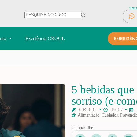
UNI
EMERGÊNCI
nto
Excelência CROOL
5 bebidas que
sorriso (e com
CROOL
16:07
Alimentação
,
Cuidados
,
Prevençã
Compartilhe: