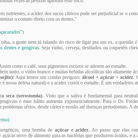
 muitas vezes as pessoas ignoram esse risco.
 em nutrientes, a acidez dos sucos cítricos pode ser prejudicial se o 
imizar o contato direto com os dentes.”
“açucarados”)
, olha, a gente nem tá falando do risco de ligar pra um ex, a quest
us dentes e gengivas
. Seja vinho, cerveja, destilados ou coquetéis che
Assim como o café, seus pigmentos escuros se aderem ao esmalte.
 tanto, o vinho branco e muitas bebidas alcoólicas são altamente ácid
ojito):
Aqui temos um combo perigoso:
álcool + açúcar + acidez
. 
 é nossa defesa natural) e a acidez corrói o esmalte. É um verdadeiro at
ca seca (xerostomia)
. Visto que a saliva é fundamental para neutral
s gengivais e mau hálito aumenta exponencialmente. Para o Dr. Fre
 problemas sérios, desde cáries e erosão até doenças periodontais. A d
riso)
energéticas, uma bomba de
açúcar e acidez
. Ao passo que elas com
e açúcar serve de alimento para as bactérias que produzem ácidos, e a 