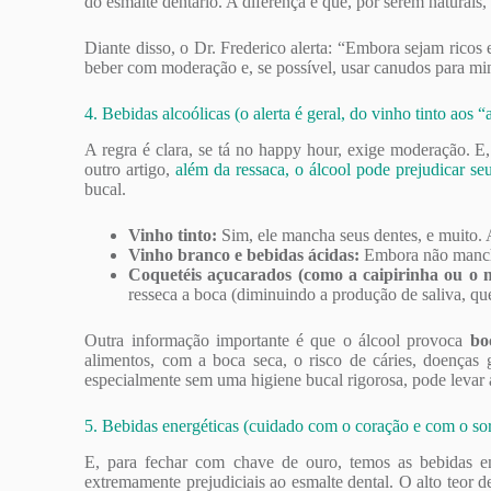
do esmalte dentário. A diferença é que, por serem naturais,
Diante disso, o Dr. Frederico alerta: “Embora sejam ricos
beber com moderação e, se possível, usar canudos para min
4. Bebidas alcoólicas (o alerta é geral, do vinho tinto aos 
A regra é clara, se tá no happy hour, exige moderação. E
outro artigo,
além da ressaca, o álcool pode prejudicar se
bucal.
Vinho tinto:
Sim, ele mancha seus dentes, e muito. 
Vinho branco e bebidas ácidas:
Embora não manchem
Coquetéis açucarados (como a caipirinha ou o m
resseca a boca (diminuindo a produção de saliva, que
Outra informação importante é que o álcool provoca
bo
alimentos, com a boca seca, o risco de cáries, doença
especialmente sem uma higiene bucal rigorosa, pode levar a
5. Bebidas energéticas (cuidado com o coração e com o sor
E, para fechar com chave de ouro, temos as bebidas 
extremamente prejudiciais ao esmalte dental. O alto teor d