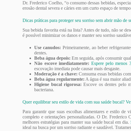
Dr. Frederico Coelho, “o consumo dessas bebidas, especia
erosão dental severa e cáries em um curto espaço de tempo
Dicas práticas para proteger seu sorriso sem abrir mão de s
Sua bebida favorita está na lista? Antes de tudo, não se d
é possível minimizar os danos e manter seu sorriso saudáve
Use canudos:
Primeiramente, ao beber refrigerante
dentes.
Beba água depois:
Em seguida, após consumir qualq
Não escove imediatamente:
Espere pelo menos 30
escovação imediata pode causar mais desgaste.
Moderação é a chave:
Consuma essas bebidas com m
Beba água regularmente:
A água é sua maior aliada
Higiene bucal rigorosa:
Escove os dentes pelo m
bacteriana.
Quer equilibrar seu estilo de vida com sua saúde bucal
Para garantir que suas escolhas alimentares e estilo de
completo e orientações personalizadas. O Dr. Frederico Co
melhores estratégias para manter sua saúde bucal em dia.
ideal na busca por um sorriso radiante e saudável. Trata