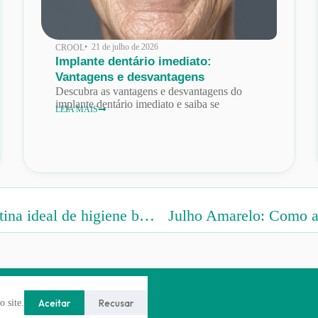
• 21 de julho de 2026
CROOL
Implante dentário imediato:
Vantagens e desvantagens
Descubra as vantagens e desvantagens do
implante dentário imediato e saiba se
LEIA MAIS
Sorriso limpo em até 5 minutos: A rotina ideal de higiene bucal
Julho Amarelo: Como a 
Aceitar
Recusar
 site.