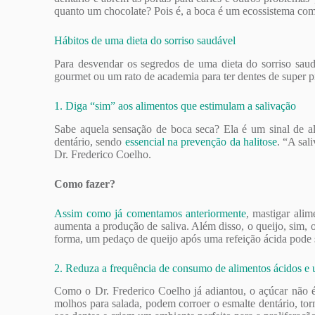
quanto um chocolate? Pois é, a boca é um ecossistema comp
Hábitos de uma dieta do sorriso saudável
Para desvendar os segredos de uma dieta do sorriso saud
gourmet ou um rato de academia para ter dentes de super
1. Diga “sim” aos alimentos que estimulam a salivação
Sabe aquela sensação de boca seca? Ela é um sinal de aler
dentário, sendo
essencial na prevenção da halitose
. “A sal
Dr. Frederico Coelho.
Como fazer?
Assim como já comentamos anteriormente
, mastigar ali
aumenta a produção de saliva. Além disso, o queijo, sim, 
forma, um pedaço de queijo após uma refeição ácida pode s
2. Reduza a frequência de consumo de alimentos ácidos e 
Como o Dr. Frederico Coelho já adiantou, o açúcar não é o
molhos para salada, podem corroer o esmalte dentário, tor