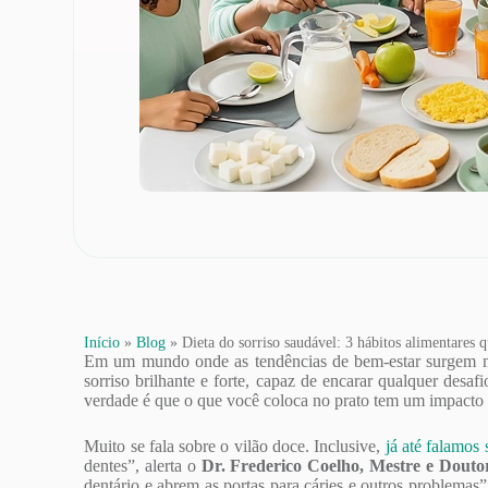
Início
»
Blog
»
Dieta do sorriso saudável: 3 hábitos alimentares 
Em um mundo onde as tendências de bem-estar surgem mai
sorriso brilhante e forte, capaz de encarar qualquer des
verdade é que o que você coloca no prato tem um impacto 
Muito se fala sobre o vilão doce. Inclusive,
já até falamos 
dentes”, alerta o
Dr. Frederico Coelho, Mestre e Dout
dentário e abrem as portas para cáries e outros problemas