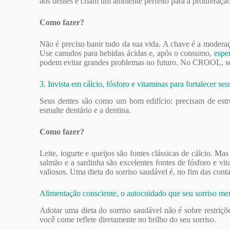
aos dentes e criam um ambiente perfeito para a proliferação
Como fazer?
Não é preciso banir tudo da sua vida. A chave é a moderaçã
Use canudos para bebidas ácidas e, após o consumo,
espe
podem evitar grandes problemas no futuro. No CROOL, semp
3. Invista em cálcio, fósforo e vitaminas para fortalecer seu
Seus dentes são como um bom edifício: precisam de estru
esmalte dentário e a dentina.
Como fazer?
Leite, iogurte e queijos são fontes clássicas de cálcio. 
salmão e a sardinha são excelentes fontes de fósforo e v
valiosos. Uma dieta do sorriso saudável é, no fim das cont
Alimentação consciente, o autocuidado que seu sorriso me
Adotar uma dieta do sorriso saudável não é sobre restriçõ
você come reflete diretamente no brilho do seu sorriso.