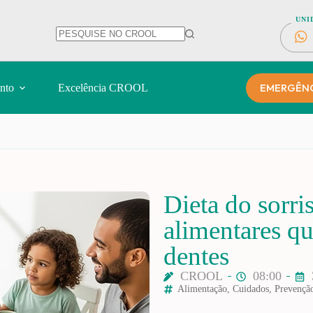
UNI
EMERGÊNCI
nto
Excelência CROOL
Dieta do sorri
alimentares q
dentes
CROOL
08:00
Alimentação
,
Cuidados
,
Prevençã