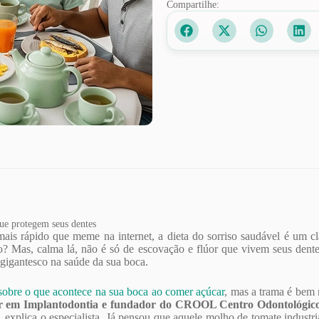
Compartilhe:
que protegem seus dentes
s rápido que meme na internet, a dieta do sorriso saudável é um c
afio? Mas, calma lá, não é só de escovação e flúor que vivem seus den
gigantesco na saúde da sua boca.
sobre o que acontece na sua boca ao comer açúcar
, mas a trama é bem
or em Implantodontia e fundador do CROOL Centro Odontológic
”, explica o especialista. Já pensou que aquele molho de tomate industr