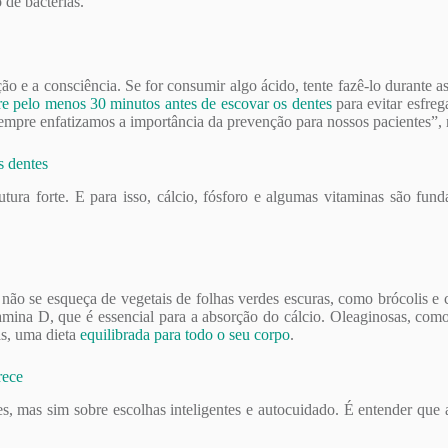
 de bactérias.
o e a consciência. Se for consumir algo ácido, tente fazê-lo durante as
re pelo menos 30 minutos antes de escovar os dentes
para evitar esfreg
re enfatizamos a importância da prevenção para nossos pacientes”, re
s dentes
tura forte. E para isso, cálcio, fósforo e algumas vitaminas são fun
Mas não se esqueça de vegetais de folhas verdes escuras, como brócolis 
itamina D, que é essencial para a absorção do cálcio. Oleaginosas, co
as, uma dieta
equilibrada para todo o seu corpo
.
rece
es, mas sim sobre escolhas inteligentes e autocuidado. É entender que a