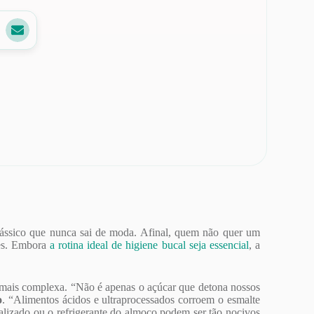
lássico que nunca sai de moda. Afinal, quem não quer um
tes. Embora
a rotina ideal de higiene bucal seja essencial
, a
 mais complexa. “Não é apenas o açúcar que detona nossos
o
. “Alimentos ácidos e ultraprocessados corroem o esmalte
ializado ou o refrigerante do almoço podem ser tão nocivos