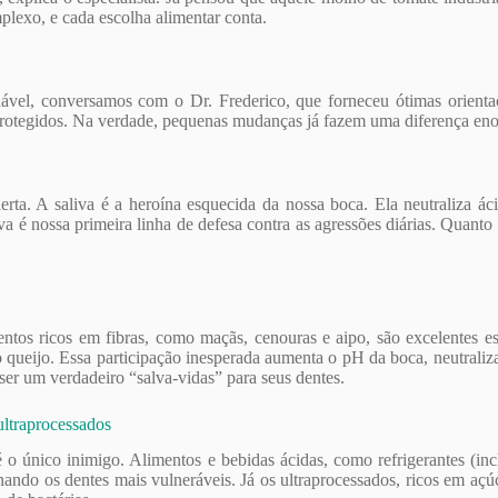
lexo, e cada escolha alimentar conta.
ável, conversamos com o Dr. Frederico, que forneceu ótimas orienta
 protegidos. Na verdade, pequenas mudanças já fazem uma diferença en
ta. A saliva é a heroína esquecida da nossa boca. Ela neutraliza áci
iva é nossa primeira linha de defesa contra as agressões diárias. Quanto
mentos ricos em fibras, como maçãs, cenouras e aipo, são excelentes 
o queijo. Essa participação inesperada aumenta o pH da boca, neutraliz
er um verdadeiro “salva-vidas” para seus dentes.
ultraprocessados
 único inimigo. Alimentos e bebidas ácidas, como refrigerantes (incl
nando os dentes mais vulneráveis. Já os ultraprocessados, ricos em açúc