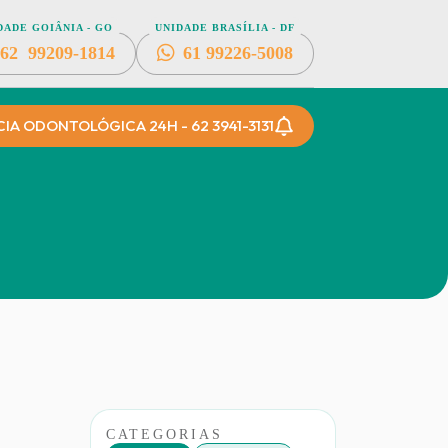
DADE GOIÂNIA - GO
UNIDADE BRASÍLIA - DF
62
99209-1814
61
99226-5008
A ODONTOLÓGICA 24H - 62 3941-3131
CATEGORIAS