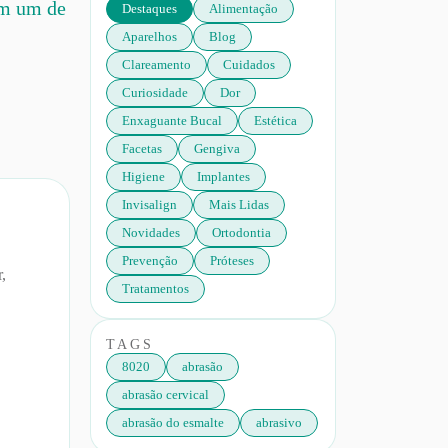
om um de
Destaques
Alimentação
Aparelhos
Blog
Clareamento
Cuidados
Curiosidade
Dor
Enxaguante Bucal
Estética
Facetas
Gengiva
Higiene
Implantes
Invisalign
Mais Lidas
Novidades
Ortodontia
Prevenção
Próteses
r,
Tratamentos
TAGS
8020
abrasão
abrasão cervical
abrasão do esmalte
abrasivo