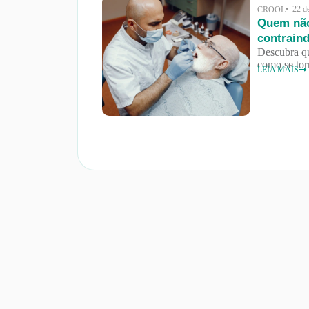
• 22 d
CROOL
Quem não
contrain
Descubra qu
como se tor
LEIA MAIS