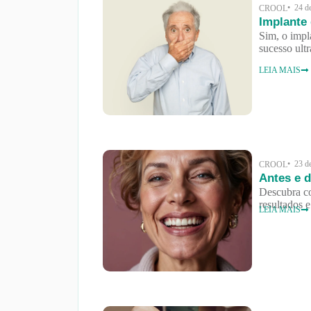
• 24 d
CROOL
Implante 
Sim, o impl
sucesso ul
LEIA MAIS
• 23 d
CROOL
Antes e d
Descubra co
resultados 
LEIA MAIS