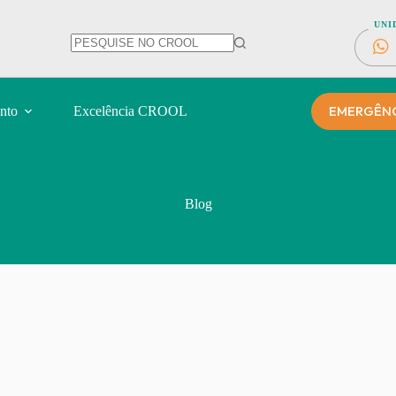
UNI
EMERGÊNCI
nto
Excelência CROOL
Blog