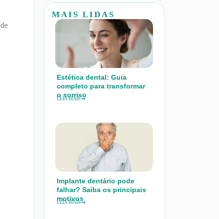
MAIS LIDAS
 de
Estética dental: Guia
completo para transformar
o sorriso
LEIA MAIS
Implante dentário pode
falhar? Saiba os principais
motivos
LEIA MAIS