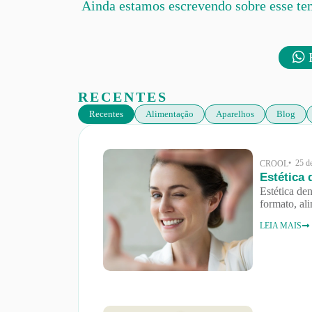
Ainda estamos escrevendo sobre esse te
F
RECENTES
Recentes
Alimentação
Aparelhos
Blog
• 25 d
CROOL
Estética 
Estética den
formato, al
LEIA MAIS