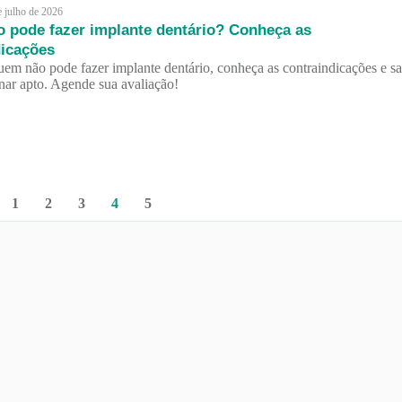
e julho de 2026
 pode fazer implante dentário? Conheça as
dicações
em não pode fazer implante dentário, conheça as contraindicações e sa
nar apto. Agende sua avaliação!
1
2
3
4
5