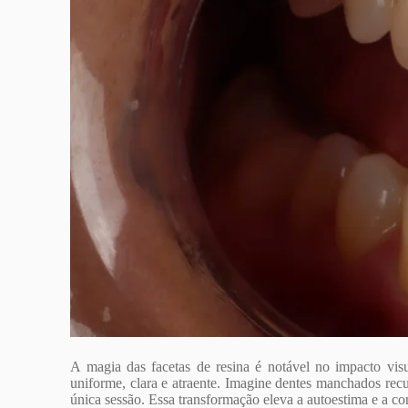
A magia das facetas de resina é notável no impacto vi
uniforme, clara e atraente. Imagine dentes manchados re
única sessão. Essa transformação eleva a autoestima e a 