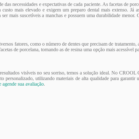
nde das necessidades e expectativas de cada paciente. As facetas de por
usto mais elevado e exigem um preparo dental mais extenso. Já as f
ser mais suscetíveis a manchas e possuem uma durabilidade menor. Con
iversos fatores, como o número de dentes que precisam de tratamento, 
 facetas de porcelana, tornando as de resina uma opção mais acessível p
resultados visíveis no seu sorriso, temos a solução ideal. No CROOL
to personalizado, utilizando materiais de alta qualidade para garantir 
e agende sua avaliação
.