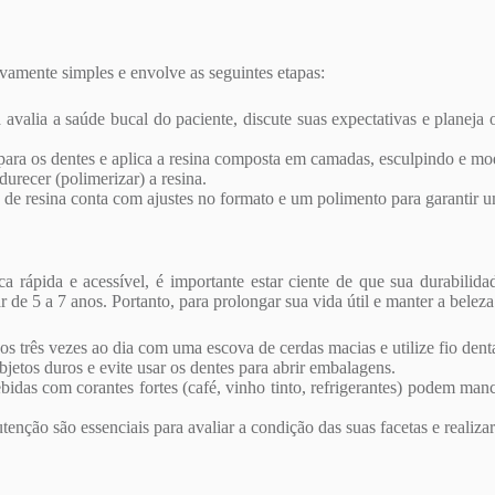
ivamente simples e envolve as seguintes etapas:
 avalia a saúde bucal do paciente, discute suas expectativas e planeja o
para os dentes e aplica a resina composta em camadas, esculpindo e mo
durecer (polimerizar) a resina.
 de resina conta com ajustes no formato e um polimento para garantir um
ca rápida e acessível, é importante estar ciente de que sua durabil
 de 5 a 7 anos. Portanto, para prolongar sua vida útil e manter a belez
 três vezes ao dia com uma escova de cerdas macias e utilize fio denta
etos duros e evite usar os dentes para abrir embalagens.
idas com corantes fortes (café, vinho tinto, refrigerantes) podem ma
nção são essenciais para avaliar a condição das suas facetas e realizar