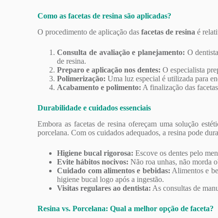
Como as facetas de resina são aplicadas?
O procedimento de aplicação das
facetas de resina
é relat
Consulta de avaliação e planejamento:
O dentista
de resina.
Preparo e aplicação nos dentes:
O especialista pre
Polimerização:
Uma luz especial é utilizada para en
Acabamento e polimento:
A finalização das facetas
Durabilidade e cuidados essenciais
Embora as facetas de resina ofereçam uma solução estéti
porcelana. Com os cuidados adequados, a resina pode durar
Higiene bucal rigorosa:
Escove os dentes pelo menos
Evite hábitos nocivos:
Não roa unhas, não morda obj
Cuidado com alimentos e bebidas:
Alimentos e beb
higiene bucal logo após a ingestão.
Visitas regulares ao dentista:
As consultas de manute
Resina vs. Porcelana: Qual a melhor opção de faceta?