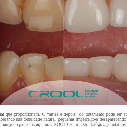
sual que proporcionam. O “antes e depois” do tratamento pode ser s
cuperando sua tonalidade natural, pequenas imperfeições desaparecend
confiança do paciente, aqui no CROOL Centro Odontológico já tratamos 