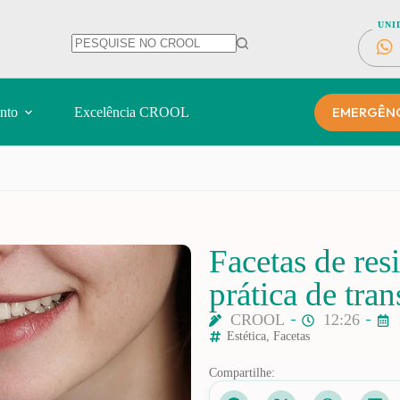
UNI
EMERGÊNCI
nto
Excelência CROOL
Facetas de re
prática de tra
CROOL
12:26
Estética
,
Facetas
Compartilhe: