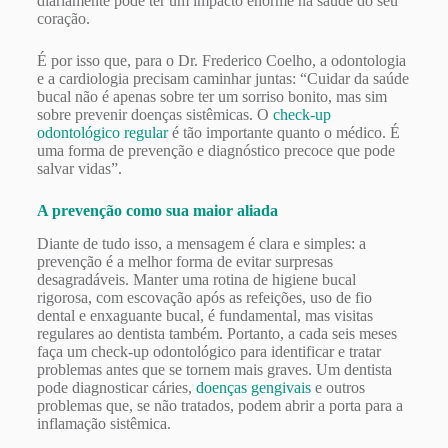
diariamente pode ter um impacto enorme na saúde do seu
coração.
É por isso que, para o Dr. Frederico Coelho, a odontologia
e a cardiologia precisam caminhar juntas: “Cuidar da saúde
bucal não é apenas sobre ter um sorriso bonito, mas sim
sobre prevenir doenças sistêmicas. O
check-up
odontológico regular
é tão importante quanto o médico. É
uma forma de prevenção e diagnóstico precoce que pode
salvar vidas”.
A prevenção como sua maior aliada
Diante de tudo isso, a mensagem é clara e simples: a
prevenção é a melhor forma de evitar surpresas
desagradáveis. Manter uma rotina de higiene bucal
rigorosa, com escovação após as refeições, uso de fio
dental e enxaguante bucal, é fundamental, mas visitas
regulares ao dentista também. Portanto, a cada seis meses
faça um check-up odontológico para identificar e tratar
problemas antes que se tornem mais graves. Um dentista
pode diagnosticar cáries,
doenças gengivais
e outros
problemas que, se não tratados, podem abrir a porta para a
inflamação sistêmica.