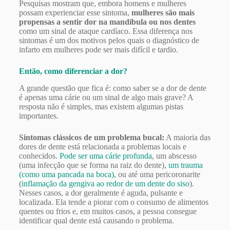
Pesquisas mostram que, embora homens e mulheres
possam experienciar esse sintoma,
mulheres são mais
propensas a sentir dor na mandíbula ou nos dentes
como um sinal de ataque cardíaco. Essa diferença nos
sintomas é um dos motivos pelos quais o diagnóstico de
infarto em mulheres pode ser mais difícil e tardio.
Então, como diferenciar a dor?
A grande questão que fica é: como saber se a dor de dente
é apenas uma cárie ou um sinal de algo mais grave? A
resposta não é simples, mas existem algumas pistas
importantes.
Sintomas clássicos de um problema bucal:
A maioria das
dores de dente está relacionada a problemas locais e
conhecidos.
Pode ser uma cárie profunda
, um abscesso
(uma infecção que se forma na raiz do dente),
um trauma
(como uma pancada na boca)
, ou até uma pericoronarite
(
inflamação da gengiva ao redor de um dente do siso
).
Nesses casos, a dor geralmente é aguda, pulsante e
localizada. Ela tende a piorar com o consumo de alimentos
quentes ou frios e, em muitos casos, a pessoa consegue
identificar qual dente está causando o problema.