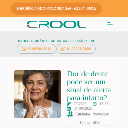
EMERGÊNCIA ODONTOLÓGICA 24H - 62 3941-3131
UNIDADE GOIÂNIA - GO
UNIDADE BRASÍLIA - DF
62
99209-1814
61 99226-5008
Dor de dente
pode ser um
sinal de alerta
para infarto?
CROOL
16:33
01/09/2025
Cuidados
,
Prevenção
Compartilhe: