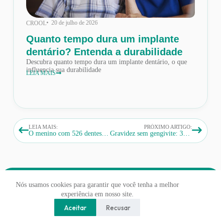
• 20 de julho de 2026
CROOL
Quanto tempo dura um implante
dentário? Entenda a durabilidade
Descubra quanto tempo dura um implante dentário, o que
influencia sua durabilidade
LEIA MAIS
LEIA MAIS:
PRÓXIMO ARTIGO:
O menino com 526 dentes na boca e outros casos de anomalias dentárias
Gravidez sem gengivite: 3 passos essenciais para cuidar do sorriso
Nós usamos cookies para garantir que você tenha a melhor
experiência em nosso site.
CROOL - CENTRO ODONTÓLOGICO © 2026
Aceitar
Recusar
DESENVOLVIDO POR
RED WEBDESIGN