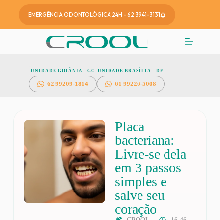
EMERGÊNCIA ODONTOLÓGICA 24H - 62 3941-3131
UNIDADE GOIÂNIA - GO
UNIDADE BRASÍLIA - DF
62
99209-1814
61 99226-5008
Placa
bacteriana:
Livre-se dela
em 3 passos
simples e
salve seu
coração
CROOL
16:46