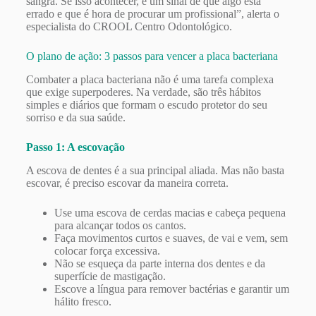
sangra. Se isso acontecer, é um sinal de que algo está
errado e que é hora de procurar um profissional”, alerta o
especialista do CROOL Centro Odontológico.
O plano de ação: 3 passos para vencer a placa bacteriana
Combater a placa bacteriana não é uma tarefa complexa
que exige superpoderes. Na verdade, são três hábitos
simples e diários que formam o escudo protetor do seu
sorriso e da sua saúde.
Passo 1: A escovação
A escova de dentes é a sua principal aliada. Mas não basta
escovar, é preciso escovar da maneira correta.
Use uma escova de cerdas macias e cabeça pequena
para alcançar todos os cantos.
Faça movimentos curtos e suaves, de vai e vem, sem
colocar força excessiva.
Não se esqueça da parte interna dos dentes e da
superfície de mastigação.
Escove a língua para remover bactérias e garantir um
hálito fresco.