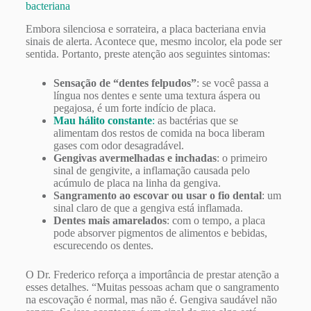
bacteriana
Embora silenciosa e sorrateira, a placa bacteriana envia
sinais de alerta. Acontece que, mesmo incolor, ela pode ser
sentida. Portanto, preste atenção aos seguintes sintomas:
Sensação de “dentes felpudos”
: se você passa a
língua nos dentes e sente uma textura áspera ou
pegajosa, é um forte indício de placa.
Mau hálito constante
:
as bactérias que se
alimentam dos restos de comida na boca liberam
gases com odor desagradável.
Gengivas avermelhadas e inchadas
: o primeiro
sinal de gengivite, a inflamação causada pelo
acúmulo de placa na linha da gengiva.
Sangramento ao escovar ou usar o fio dental
: um
sinal claro de que a gengiva está inflamada.
Dentes mais amarelados
: com o tempo, a placa
pode absorver pigmentos de alimentos e bebidas,
escurecendo os dentes.
O Dr. Frederico reforça a importância de prestar atenção a
esses detalhes. “Muitas pessoas acham que o sangramento
na escovação é normal, mas não é. Gengiva saudável não