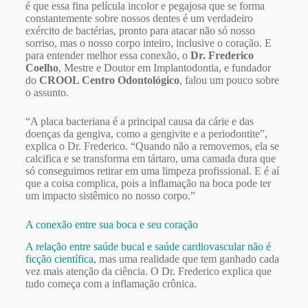
é que essa fina película incolor e pegajosa que se forma
constantemente sobre nossos dentes é um verdadeiro
exército de bactérias, pronto para atacar não só nosso
sorriso, mas o nosso corpo inteiro, inclusive o coração. E
para entender melhor essa conexão, o
Dr. Frederico
Coelho
, Mestre e Doutor em Implantodontia, e fundador
do
CROOL Centro Odontológico
, falou um pouco sobre
o assunto.
“A placa bacteriana é a principal causa da cárie e das
doenças da gengiva, como a gengivite e a periodontite”,
explica o Dr. Frederico. “Quando não a removemos, ela se
calcifica e se transforma em tártaro, uma camada dura que
só conseguimos retirar em uma limpeza profissional. E é aí
que a coisa complica, pois a inflamação na boca pode ter
um impacto sistêmico no nosso corpo.”
A conexão entre sua boca e seu coração
A relação entre saúde bucal e saúde cardiovascular não é
ficção científica
, mas uma realidade que tem ganhado cada
vez mais atenção da ciência. O Dr. Frederico explica que
tudo começa com a inflamação crônica.