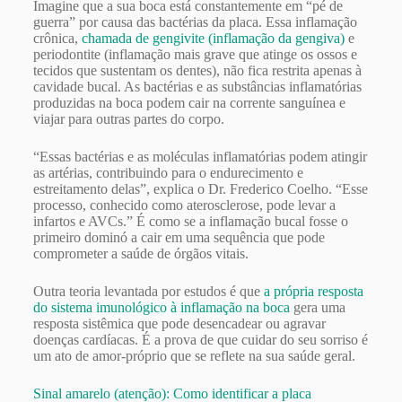
Imagine que a sua boca está constantemente em “pé de
guerra” por causa das bactérias da placa. Essa inflamação
crônica,
chamada de gengivite (inflamação da gengiva)
e
periodontite (inflamação mais grave que atinge os ossos e
tecidos que sustentam os dentes), não fica restrita apenas à
cavidade bucal. As bactérias e as substâncias inflamatórias
produzidas na boca podem cair na corrente sanguínea e
viajar para outras partes do corpo.
“Essas bactérias e as moléculas inflamatórias podem atingir
as artérias, contribuindo para o endurecimento e
estreitamento delas”, explica o Dr. Frederico Coelho. “Esse
processo, conhecido como aterosclerose, pode levar a
infartos e AVCs.” É como se a inflamação bucal fosse o
primeiro dominó a cair em uma sequência que pode
comprometer a saúde de órgãos vitais.
Outra teoria levantada por estudos é que
a própria resposta
do sistema imunológico à inflamação na boca
gera uma
resposta sistêmica que pode desencadear ou agravar
doenças cardíacas. É a prova de que cuidar do seu sorriso é
um ato de amor-próprio que se reflete na sua saúde geral.
Sinal amarelo (atenção): Como identificar a placa