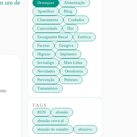
om um de
Destaques
Alimentação
Aparelhos
Blog
Clareamento
Cuidados
Curiosidade
Dor
Enxaguante Bucal
Estética
Facetas
Gengiva
Higiene
Implantes
Invisalign
Mais Lidas
Novidades
Ortodontia
Prevenção
Próteses
Tratamentos
ento
TAGS
8020
abrasão
abrasão cervical
abrasão do esmalte
abrasivo