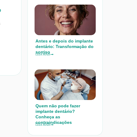
e
m
Antes e depois do implante
dentário: Transformação do
sorriso
LEIA MAIS
Quem não pode fazer
implante dentário?
Conheça as
contraindicações
LEIA MAIS