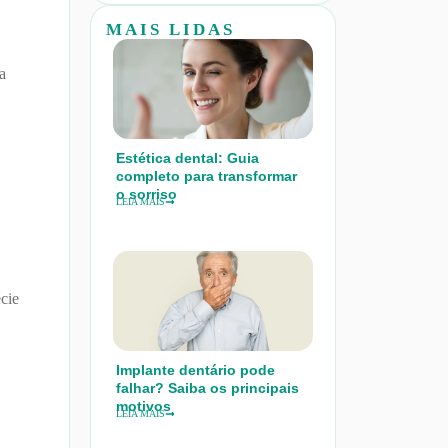
MAIS LIDAS
a
Estética dental: Guia
completo para transformar
o sorriso
LEIA MAIS
écie
Implante dentário pode
falhar? Saiba os principais
motivos
LEIA MAIS