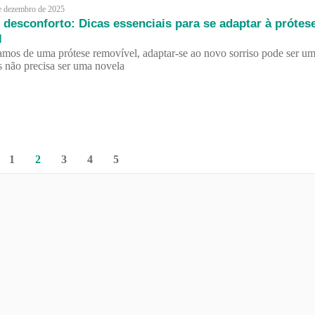
e dezembro de 2025
desconforto: Dicas essenciais para se adaptar à prótes
l
mos de uma prótese removível, adaptar-se ao novo sorriso pode ser u
s não precisa ser uma novela
1
2
3
4
5