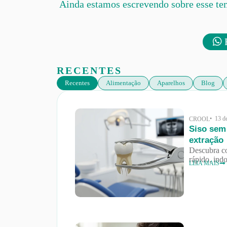
Ainda estamos escrevendo sobre esse te
F
RECENTES
Recentes
Alimentação
Aparelhos
Blog
• 13 d
CROOL
Siso sem 
extração
Descubra co
rápido, ind
LEIA MAIS