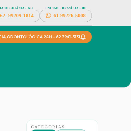
DADE GOIÂNIA - GO
UNIDADE BRASÍLIA - DF
62
99209-1814
61
99226-5008
A ODONTOLÓGICA 24H - 62 3941-3131
CATEGORIAS