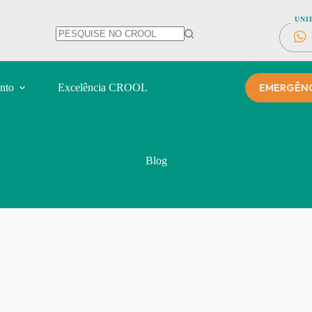
UNI
EMERGÊNCI
nto
Excelência CROOL
Blog