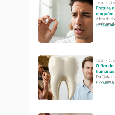
• 25 d
CROOL
Fratura d
ninguém 
Além da dor
saúde geral
LEIA MAIS
• 21 d
CROOL
O fim do
humanos
Do "juízo" 
e por que a
LEIA MAIS