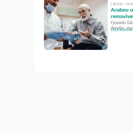
• 10 d
CROOL
Acabou o 
removíve
Quando fala
desafio, ma
LEIA MAIS