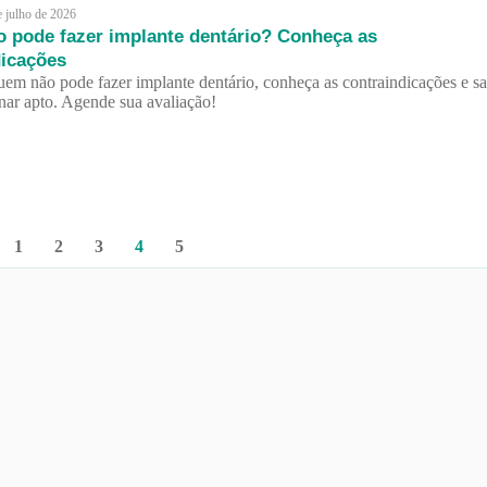
e julho de 2026
 pode fazer implante dentário? Conheça as
dicações
em não pode fazer implante dentário, conheça as contraindicações e sa
nar apto. Agende sua avaliação!
1
2
3
4
5