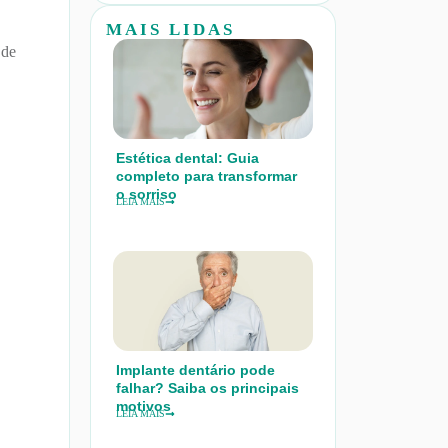
MAIS LIDAS
 de
Estética dental: Guia
completo para transformar
o sorriso
LEIA MAIS
Implante dentário pode
falhar? Saiba os principais
motivos
LEIA MAIS