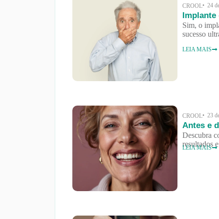
• 24 d
CROOL
Implante 
Sim, o impl
sucesso ul
LEIA MAIS
• 23 d
CROOL
Antes e d
Descubra co
resultados 
LEIA MAIS