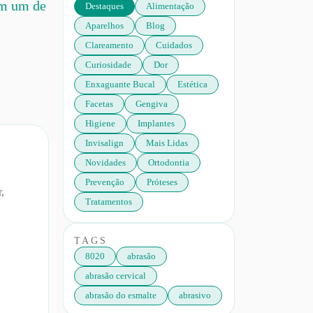
om um de
Destaques
Alimentação
Aparelhos
Blog
Clareamento
Cuidados
Curiosidade
Dor
Enxaguante Bucal
Estética
Facetas
Gengiva
Higiene
Implantes
Invisalign
Mais Lidas
Novidades
Ortodontia
Prevenção
Próteses
r,
Tratamentos
TAGS
8020
abrasão
abrasão cervical
abrasão do esmalte
abrasivo