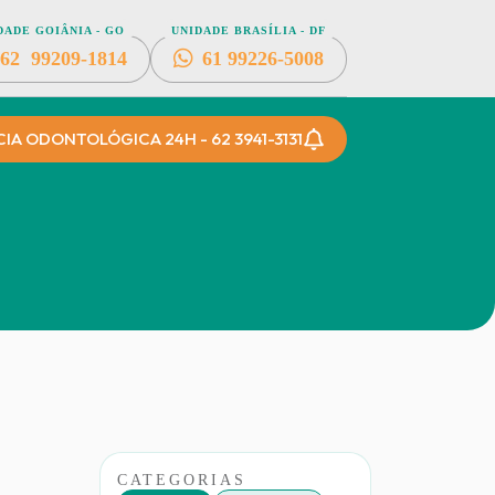
DADE GOIÂNIA - GO
UNIDADE BRASÍLIA - DF
62
99209-1814
61
99226-5008
A ODONTOLÓGICA 24H - 62 3941-3131
CATEGORIAS