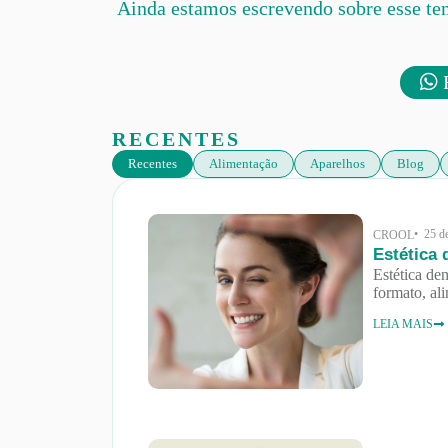
Ainda estamos escrevendo sobre esse te
F
RECENTES
Recentes
Alimentação
Aparelhos
Blog
• 25 d
CROOL
Estética 
Estética den
formato, al
LEIA MAIS