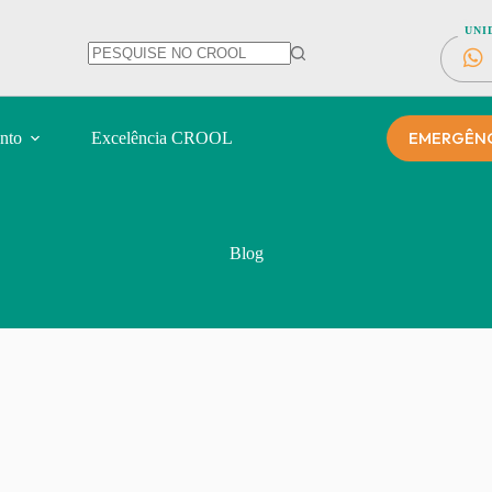
UNI
EMERGÊNCI
nto
Excelência CROOL
Blog