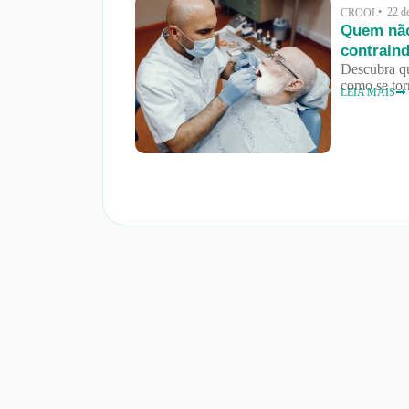
• 22 d
CROOL
Quem não
contrain
Descubra qu
como se tor
LEIA MAIS