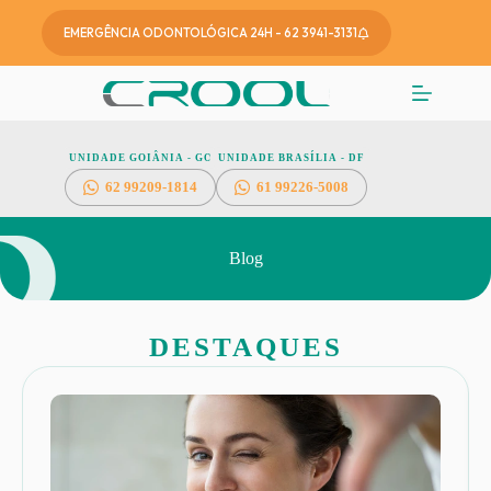
EMERGÊNCIA ODONTOLÓGICA 24H - 62 3941-3131
UNIDADE GOIÂNIA - GO
UNIDADE BRASÍLIA - DF
62
99209-1814
61 99226-5008
Blog
DESTAQUES