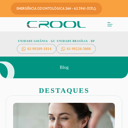
EMERGÊNCIA ODONTOLÓGICA 24H - 62 3941-3131
UNIDADE GOIÂNIA - GO
UNIDADE BRASÍLIA - DF
62
99209-1814
61 99226-5008
Blog
DESTAQUES