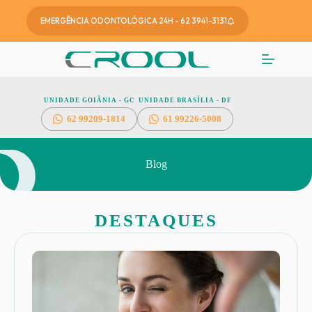
EMERGÊNCIA ODONTOLÓGICA 24H - 62 3941-3131
UNIDADE GOIÂNIA - GO
UNIDADE BRASÍLIA - DF
62
99209-1814
61 99226-5008
Blog
DESTAQUES