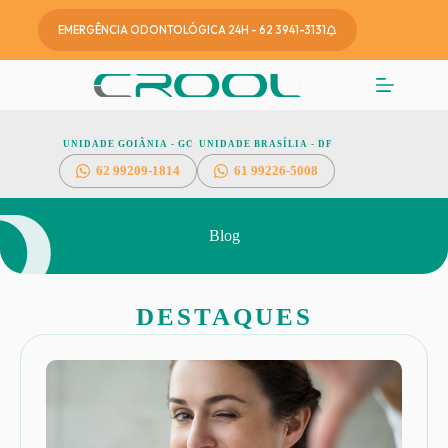
EMERGÊNCIA ODONTOLÓGICA 24H - 62 3941-3131
UNIDADE GOIÂNIA - GO
UNIDADE BRASÍLIA - DF
62
99209-1814
61 99226-5008
Blog
DESTAQUES