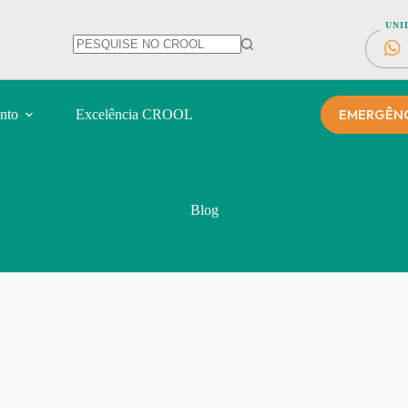
UNI
EMERGÊNCI
nto
Excelência CROOL
Blog