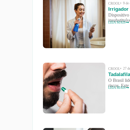
• 9 de
CROOL
Irrigador
Dispositivo
insubstituív
LEIA MAIS
• 27 d
CROOL
Tadalafil
O Brasil li
riscos. Este
LEIA MAIS