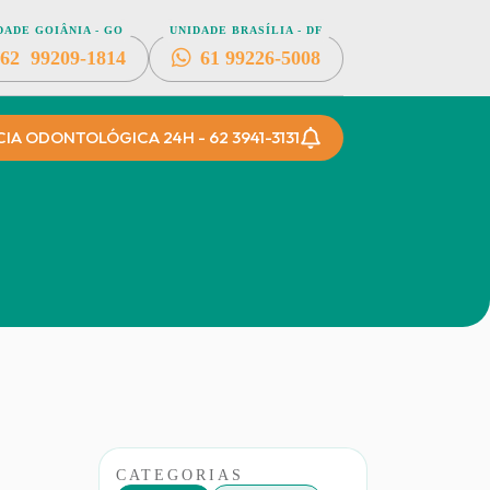
DADE GOIÂNIA - GO
UNIDADE BRASÍLIA - DF
62
99209-1814
61
99226-5008
A ODONTOLÓGICA 24H - 62 3941-3131
CATEGORIAS