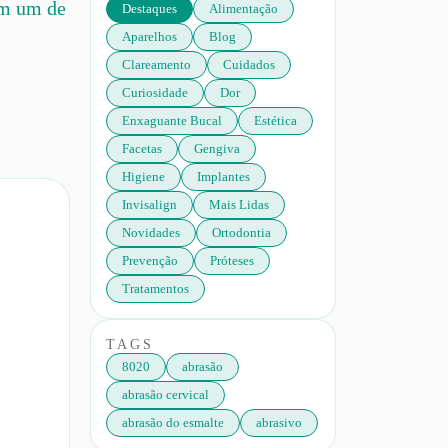
om um de
Destaques
Alimentação
Aparelhos
Blog
Clareamento
Cuidados
Curiosidade
Dor
Enxaguante Bucal
Estética
Facetas
Gengiva
Higiene
Implantes
Invisalign
Mais Lidas
Novidades
Ortodontia
Prevenção
Próteses
Tratamentos
TAGS
8020
abrasão
abrasão cervical
abrasão do esmalte
abrasivo