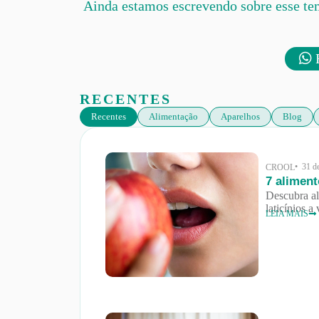
Ainda estamos escrevendo sobre esse te
F
RECENTES
Recentes
Alimentação
Aparelhos
Blog
• 31 d
CROOL
7 alimen
Descubra al
laticínios a
LEIA MAIS