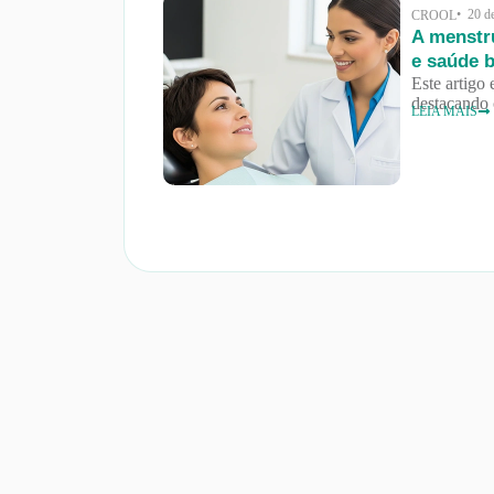
• 20 d
CROOL
A menstru
e saúde 
Este artigo
destacando 
LEIA MAIS