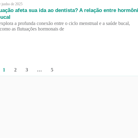
e junho de 2025
ação afeta sua ida ao dentista? A relação entre hormôn
bucal
 explora a profunda conexão entre o ciclo menstrual e a saúde bucal,
como as flutuações hormonais de
1
2
3
…
5