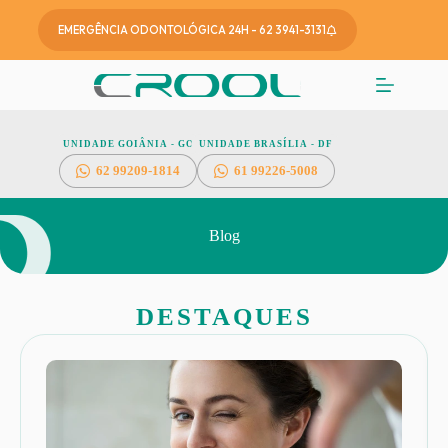
EMERGÊNCIA ODONTOLÓGICA 24H - 62 3941-3131
UNIDADE GOIÂNIA - GO
UNIDADE BRASÍLIA - DF
62
99209-1814
61 99226-5008
Blog
DESTAQUES