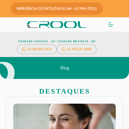
EMERGÊNCIA ODONTOLÓGICA 24H - 62 3941-3131
UNIDADE GOIÂNIA - GO
UNIDADE BRASÍLIA - DF
62
99209-1814
61 99226-5008
Blog
DESTAQUES