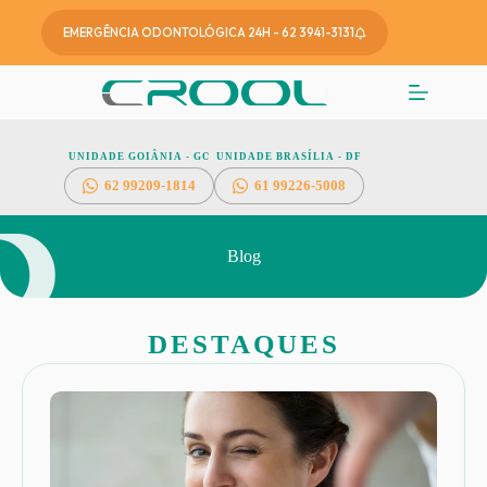
EMERGÊNCIA ODONTOLÓGICA 24H - 62 3941-3131
UNIDADE GOIÂNIA - GO
UNIDADE BRASÍLIA - DF
62
99209-1814
61 99226-5008
Blog
DESTAQUES