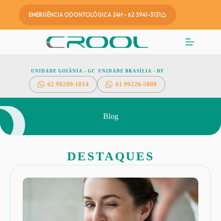
EMERGÊNCIA ODONTOLÓGICA 24H - 62 3941-3131
UNIDADE GOIÂNIA - GO
UNIDADE BRASÍLIA - DF
62
99209-1814
61 99226-5008
Blog
DESTAQUES