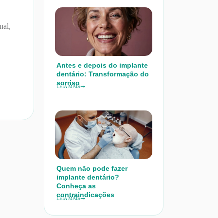
l
nal,
Antes e depois do implante
dentário: Transformação do
sorriso
LEIA MAIS
Quem não pode fazer
implante dentário?
Conheça as
contraindicações
LEIA MAIS