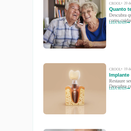
• 20 d
CROOL
Quanto t
Descubra qu
como cuidar
LEIA MAIS
• 19 d
CROOL
Implante 
Restaure se
Descubra co
LEIA MAIS