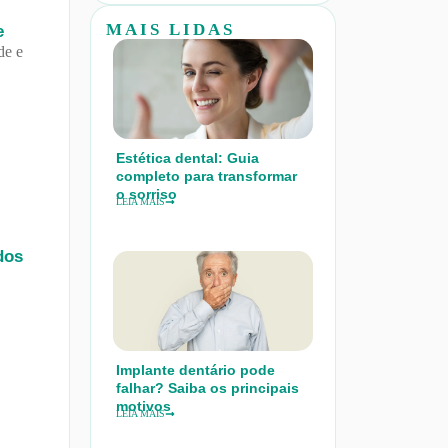
MAIS LIDAS
e
de e
Estética dental: Guia
completo para transformar
o sorriso
LEIA MAIS
dos
Implante dentário pode
falhar? Saiba os principais
motivos
LEIA MAIS