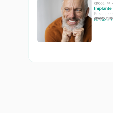
• 18 d
CROOL
Implante
Procurando 
quanto cust
LEIA MAIS