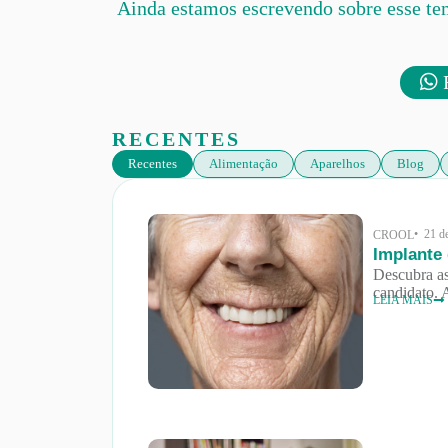
Ainda estamos escrevendo sobre esse te
F
RECENTES
Recentes
Alimentação
Aparelhos
Blog
• 21 d
CROOL
Implante
Descubra as
candidato. 
LEIA MAIS