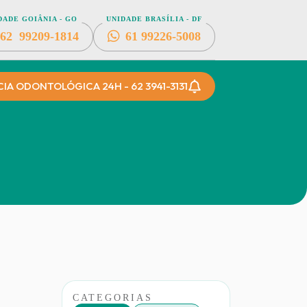
DADE GOIÂNIA - GO
UNIDADE BRASÍLIA - DF
62
99209-1814
61
99226-5008
A ODONTOLÓGICA 24H - 62 3941-3131
CATEGORIAS