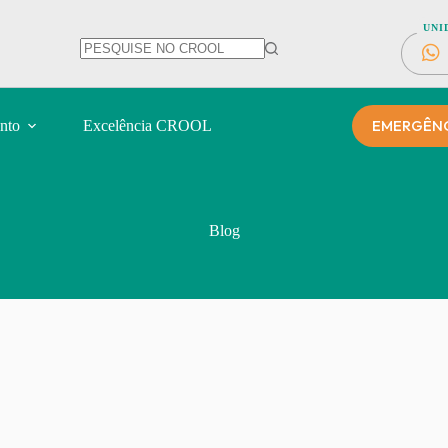
UNI
EMERGÊNCI
nto
Excelência CROOL
Blog