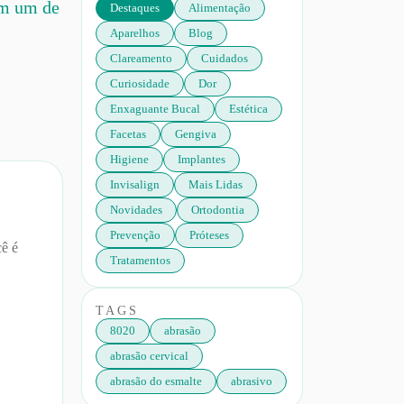
om um de
Destaques
Alimentação
Aparelhos
Blog
Clareamento
Cuidados
Curiosidade
Dor
Enxaguante Bucal
Estética
Facetas
Gengiva
Higiene
Implantes
Invisalign
Mais Lidas
Novidades
Ortodontia
Prevenção
Próteses
cê é
Tratamentos
TAGS
8020
abrasão
abrasão cervical
abrasão do esmalte
abrasivo