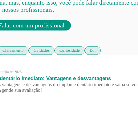
ma, mas, enquanto isso, você pode falar diretamente c
nossos profissionais.
alar com um profissional
Clareamento
Cuidados
Curiosidade
Dor
e julho de 2026
 dentário imediato: Vantagens e desvantagens
 vantagens e desvantagens do implante dentário imediato e saiba se vo
Agende sua avaliação!