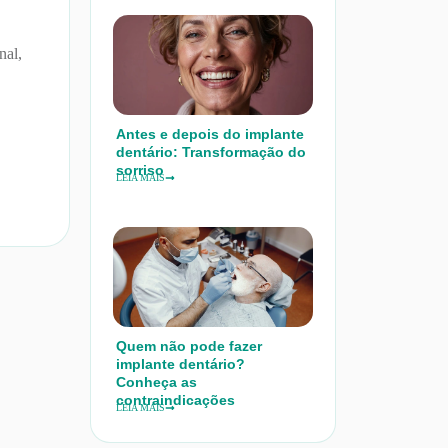
l
nal,
Antes e depois do implante
dentário: Transformação do
sorriso
LEIA MAIS
Quem não pode fazer
implante dentário?
Conheça as
contraindicações
LEIA MAIS