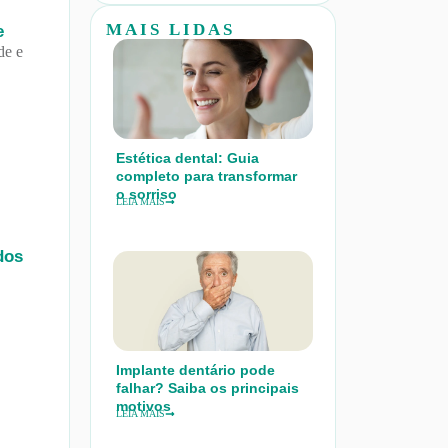
MAIS LIDAS
e
de e
Estética dental: Guia
completo para transformar
o sorriso
LEIA MAIS
dos
Implante dentário pode
falhar? Saiba os principais
motivos
LEIA MAIS