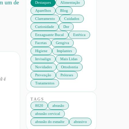
om um de
Destaques
Alimentação
Aparelhos
Blog
Clareamento
Cuidados
Curiosidade
Dor
Enxaguante Bucal
Estética
Facetas
Gengiva
Higiene
Implantes
Invisalign
Mais Lidas
Novidades
Ortodontia
Prevenção
Próteses
cê é
Tratamentos
TAGS
8020
abrasão
abrasão cervical
abrasão do esmalte
abrasivo