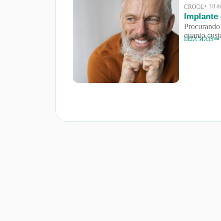
• 18 d
CROOL
Implante
Procurando 
quanto cust
LEIA MAIS