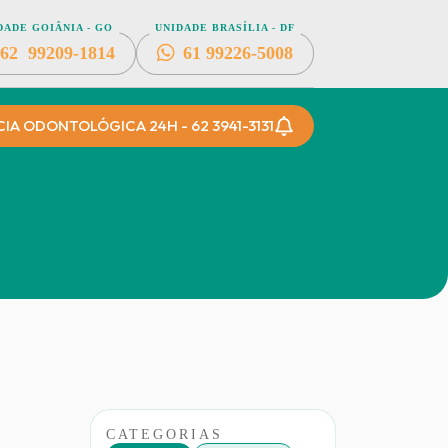
DADE GOIÂNIA - GO
UNIDADE BRASÍLIA - DF
62
99209-1814
61
99226-5008
A ODONTOLÓGICA 24H - 62 3941-3131
CATEGORIAS