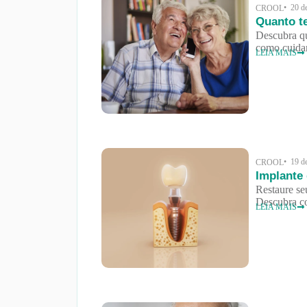
• 20 d
CROOL
Quanto t
Descubra qu
como cuidar
LEIA MAIS
• 19 d
CROOL
Implante 
Restaure se
Descubra co
LEIA MAIS