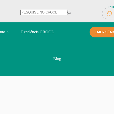
UNI
EMERGÊNCI
nto
Excelência CROOL
Blog