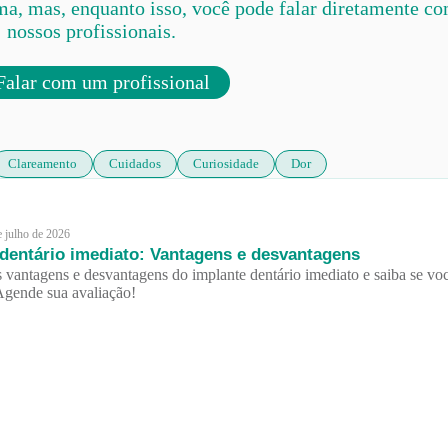
ma, mas, enquanto isso, você pode falar diretamente c
nossos profissionais.
alar com um profissional
Clareamento
Cuidados
Curiosidade
Dor
e julho de 2026
 dentário imediato: Vantagens e desvantagens
 vantagens e desvantagens do implante dentário imediato e saiba se vo
Agende sua avaliação!