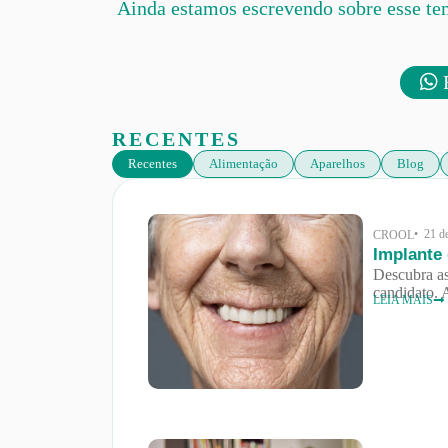
Ainda estamos escrevendo sobre esse te
F
RECENTES
Recentes
Alimentação
Aparelhos
Blog
• 21 d
CROOL
Implante
Descubra as
candidato. 
LEIA MAIS