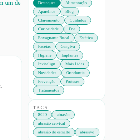
om um de
Destaques
Alimentação
Aparelhos
Blog
Clareamento
Cuidados
Curiosidade
Dor
Enxaguante Bucal
Estética
Facetas
Gengiva
Higiene
Implantes
Invisalign
Mais Lidas
Novidades
Ortodontia
Prevenção
Próteses
r,
Tratamentos
TAGS
8020
abrasão
abrasão cervical
abrasão do esmalte
abrasivo