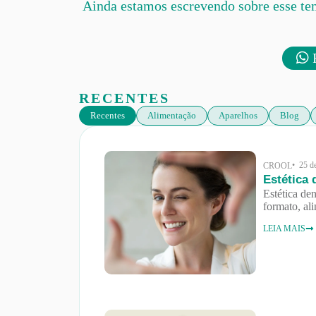
Ainda estamos escrevendo sobre esse te
F
RECENTES
Recentes
Alimentação
Aparelhos
Blog
• 25 d
CROOL
Estética 
Estética den
formato, al
LEIA MAIS