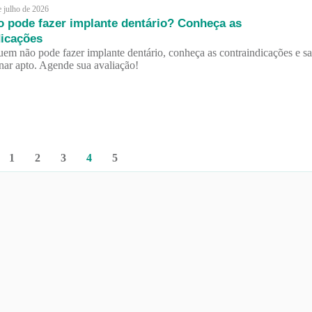
e julho de 2026
 pode fazer implante dentário? Conheça as
dicações
em não pode fazer implante dentário, conheça as contraindicações e sa
nar apto. Agende sua avaliação!
1
2
3
4
5