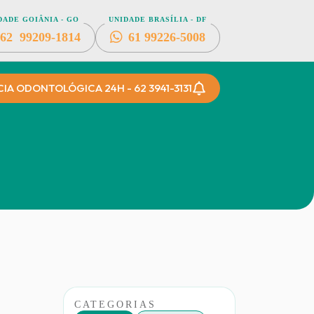
DADE GOIÂNIA - GO
UNIDADE BRASÍLIA - DF
62
99209-1814
61
99226-5008
A ODONTOLÓGICA 24H - 62 3941-3131
CATEGORIAS