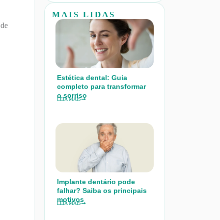
MAIS LIDAS
 de
Estética dental: Guia
completo para transformar
o sorriso
LEIA MAIS
Implante dentário pode
falhar? Saiba os principais
motivos
LEIA MAIS