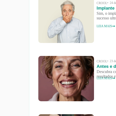
• 24 d
CROOL
Implante 
Sim, o impl
sucesso ul
LEIA MAIS
• 23 d
CROOL
Antes e d
Descubra co
resultados 
LEIA MAIS