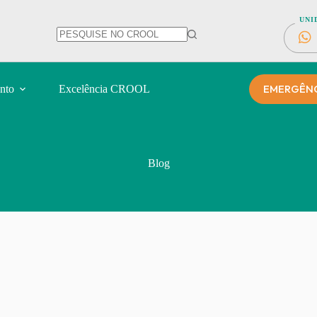
UNI
EMERGÊNCI
nto
Excelência CROOL
Blog