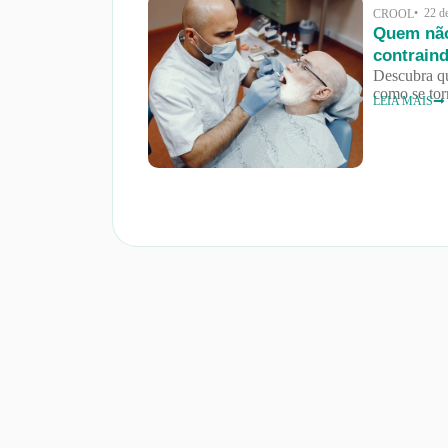
• 22 d
CROOL
Quem não
contrain
Descubra qu
como se tor
LEIA MAIS