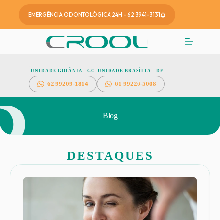
EMERGÊNCIA ODONTOLÓGICA 24H - 62 3941-3131
UNIDADE GOIÂNIA - GO
UNIDADE BRASÍLIA - DF
62
99209-1814
61 99226-5008
Blog
DESTAQUES