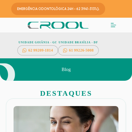
EMERGÊNCIA ODONTOLÓGICA 24H - 62 3941-3131
UNIDADE GOIÂNIA - GO
UNIDADE BRASÍLIA - DF
62
99209-1814
61 99226-5008
Blog
DESTAQUES