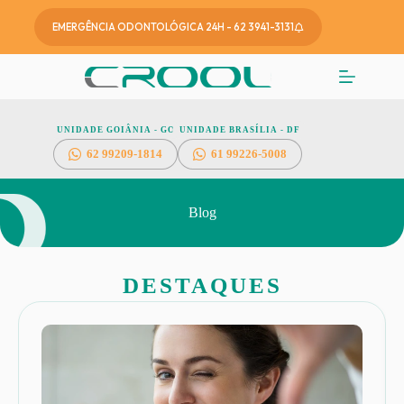
EMERGÊNCIA ODONTOLÓGICA 24H - 62 3941-3131
UNIDADE GOIÂNIA - GO
UNIDADE BRASÍLIA - DF
62
99209-1814
61 99226-5008
Blog
DESTAQUES