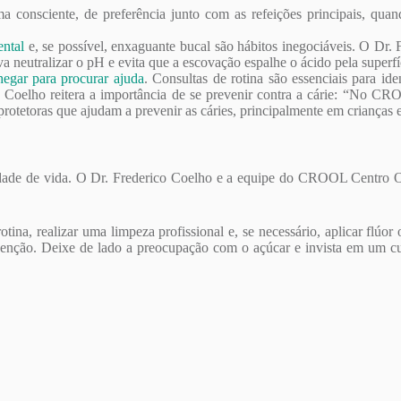
consciente, de preferência junto com as refeições principais, quand
ental
e, se possível, enxaguante bucal são hábitos inegociáveis. O Dr. F
va neutralizar o pH e evita que a escovação espalhe o ácido pela superfí
egar para procurar ajuda
. Consultas de rotina são essenciais para ide
co Coelho reitera a importância de se prevenir contra a cárie: “No 
 protetoras que ajudam a prevenir as cáries, principalmente em crianças 
lidade de vida. O Dr. Frederico Coelho e a equipe do CROOL Centro
na, realizar uma limpeza profissional e, se necessário, aplicar flúor
venção. Deixe de lado a preocupação com o açúcar e invista em um c