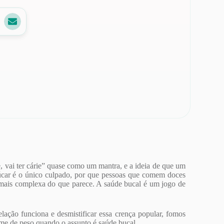
 vai ter cárie” quase como um mantra, e a ideia de que um
çúcar é o único culpado, por que pessoas que comem doces
 mais complexa do que parece. A saúde bucal é um jogo de
lação funciona e desmistificar essa crença popular, fomos
e de peso quando o assunto é saúde bucal.