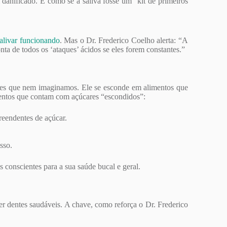
i danificado. É como se a saliva fosse um “kit de primeiros
alivar funcionando
. Mas o Dr. Frederico Coelho alerta: “A
ta de todos os ‘ataques’ ácidos se eles forem constantes.”
ares que nem imaginamos. Ele se esconde em alimentos que
mentos que contam com açúcares “escondidos”:
reendentes de açúcar.
sso.
s conscientes para a sua saúde bucal e geral.
er dentes saudáveis. A chave, como reforça o Dr. Frederico