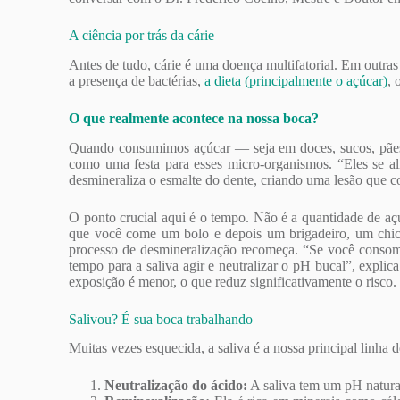
A ciência por trás da cárie
Antes de tudo, cárie é uma doença multifatorial. Em outra
a presença de bactérias,
a dieta (principalmente o açúcar)
, 
O que realmente acontece na nossa boca?
Quando consumimos açúcar — seja em doces, sucos, pãe
como uma festa para esses micro-organismos. “Eles se a
desmineraliza o esmalte do dente, criando uma lesão que 
O ponto crucial aqui é o tempo. Não é a quantidade de aç
que você come um bolo e depois um brigadeiro, um chicl
processo de desmineralização recomeça. “Se você consome
tempo para a saliva agir e neutralizar o pH bucal”, expli
exposição é menor, o que reduz significativamente o risco.
Salivou? É sua boca trabalhando
Muitas vezes esquecida, a saliva é a nossa principal linha d
Neutralização do ácido:
A saliva tem um pH naturalm