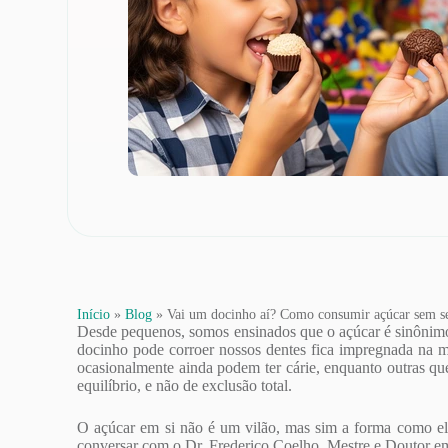
Início
»
Blog
»
Vai um docinho aí? Como consumir açúcar sem se
Desde pequenos, somos ensinados que o açúcar é sinônimo 
docinho pode corroer nossos dentes fica impregnada na m
ocasionalmente ainda podem ter cárie, enquanto outras q
equilíbrio, e não de exclusão total.
O açúcar em si não é um vilão, mas sim a forma como ele 
conversar com o Dr. Frederico Coelho, Mestre e Doutor 