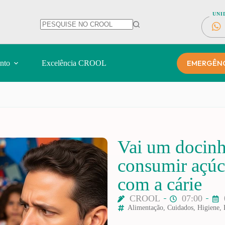
UNI
EMERGÊNCI
nto
Excelência CROOL
Vai um docin
consumir açúc
com a cárie
CROOL
07:00
Alimentação
,
Cuidados
,
Higiene
,