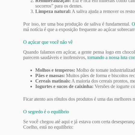
Remineralização:
Ela é rica em minerais como cálci
socorros” para os dentes.
Limpeza natural:
A saliva ajuda a remover os restos
Por isso, ter uma boa produção de saliva é fundamental.
O
má notícia é que a exposição frequente ao açúcar sobrecarr
O açúcar que você não vê
Quando falamos em açúcar, a gente pensa logo em chocola
parecem saudáveis e inofensivos,
tornando a nossa luta con
Molhos e temperos:
Molho de tomate industrializad
Pães e massas:
Muitos pães de forma e biscoitos re
Cereais matinais:
A maioria dos cereais prontos, me
Iogurtes e sucos de caixinha:
Versões de iogurte co
Ficar atento aos rótulos dos produtos é uma das melhores m
O segredo é o equilíbrio
Se você chegou até aqui e já estava com certa desesperanç
Coelho, está no equilíbrio: