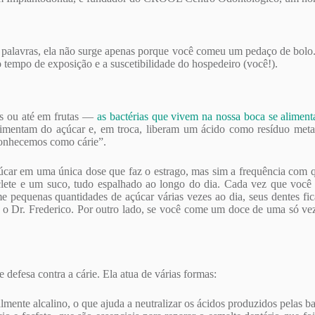
s palavras, ela não surge apenas porque você comeu um pedaço de bolo
o tempo de exposição e a suscetibilidade do hospedeiro (você!).
s ou até em frutas —
as bactérias que vivem na nossa boca se alimen
limentam do açúcar e, em troca, liberam um ácido como resíduo meta
conhecemos como cárie”.
úcar em uma única dose que faz o estrago, mas sim a frequência com 
ete e um suco, tudo espalhado ao longo do dia. Cada vez que você 
 pequenas quantidades de açúcar várias vezes ao dia, seus dentes f
ca o Dr. Frederico. Por outro lado, se você come um doce de uma só v
e defesa contra a cárie. Ela atua de várias formas:
ente alcalino, o que ajuda a neutralizar os ácidos produzidos pelas ba