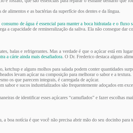
o e fosfato, que são essenciais para reparar o esmalte dentário que fo
 de alimentos e as bactérias da superfície dos dentes e da língua.
 consumo de água é essencial para manter a boca hidratada e o fluxo s
ega a capacidade de remineralização da saliva. Ela não consegue dar con
tes, balas e refrigerantes. Mas a verdade é que o açúcar está em lug
tra a cárie ainda mais desafiadora
. O Dr. Frederico destaca alguns ali
o, ketchup e alguns molhos para salada podem conter quantidades surp
cheados levam açúcar na composição para melhorar o sabor e a textura.
smo os que parecem integrais, é carregada de açúcar.
m sabor e sucos industrializados são frequentemente adoçados em exce
aneiras de identificar esses açúcares “camuflados” e fazer escolhas mai
a, a boa notícia é que você não precisa abrir mão do seu docinho para t