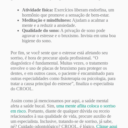
Atividade física:
Exercícios liberam endorfina, um
hormônio que promove a sensação de bem-estar.
Meditação e mindfulness:
Ajudam a acalmar a
mente e a reduzir a ansiedade.
Qualidade do sono:
A privação de sono pode
agravar o estresse e o bruxismo. Invista em uma boa
higiene do sono.
Por fim, se você sente que o estresse está afetando seu
sorriso, é hora de procurar ajuda profissional. “O
diagnóstico é fundamental. Muitas vezes, o tratamento
envolve o uso de placas de bruxismo para proteger os
dentes, e em outros casos, o paciente é encaminhado para
outras especialidades como fisioterapia ou psicologia, para
tratar a causa principal do estresse”, finaliza o especialista
do CROOL.
Assim como já mencionamos por aqui, a saúde mental
afeta a saúde bucal. Sim,
uma mente aflita coloca o sorriso
em risco
. Portanto, diante de qualquer dúvida ou receio
relacionados à sua qualidade de vida, procure auxilio de
um especialista. Inclusive, tratando-se de sorriso, já sabe,
né? Cuidado odontológico? CROOL, é lógico.
Clique aqui