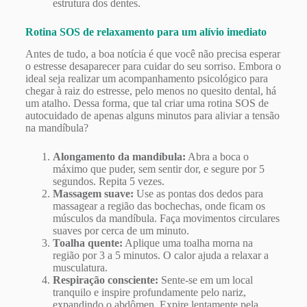
estrutura dos dentes.
Rotina SOS de relaxamento para um alívio imediato
Antes de tudo, a boa notícia é que você não precisa esperar
o estresse desaparecer para cuidar do seu sorriso. Embora o
ideal seja realizar um acompanhamento psicológico para
chegar à raiz do estresse, pelo menos no quesito dental, há
um atalho. Dessa forma, que tal criar uma rotina SOS de
autocuidado de apenas alguns minutos para aliviar a tensão
na mandíbula?
Alongamento da mandíbula:
Abra a boca o
máximo que puder, sem sentir dor, e segure por 5
segundos. Repita 5 vezes.
Massagem suave:
Use as pontas dos dedos para
massagear a região das bochechas, onde ficam os
músculos da mandíbula. Faça movimentos circulares
suaves por cerca de um minuto.
Toalha quente:
Aplique uma toalha morna na
região por 3 a 5 minutos. O calor ajuda a relaxar a
musculatura.
Respiração consciente:
Sente-se em um local
tranquilo e inspire profundamente pelo nariz,
expandindo o abdômen. Expire lentamente pela