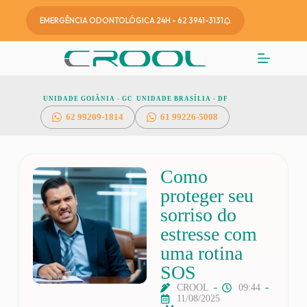
EMERGÊNCIA ODONTOLÓGICA 24H - 62 3941-3131
UNIDADE GOIÂNIA - GO
UNIDADE BRASÍLIA - DF
62
99209-1814
61 99226-5008
Como
proteger seu
sorriso do
estresse com
uma rotina
SOS
CROOL
09:44
11/08/2025