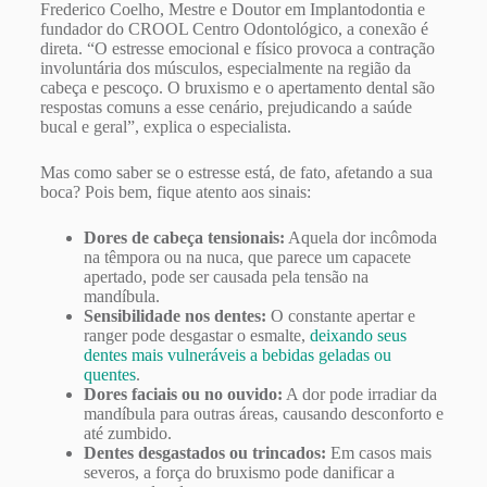
Frederico Coelho, Mestre e Doutor em Implantodontia e
fundador do CROOL Centro Odontológico, a conexão é
direta. “O estresse emocional e físico provoca a contração
involuntária dos músculos, especialmente na região da
cabeça e pescoço. O bruxismo e o apertamento dental são
respostas comuns a esse cenário, prejudicando a saúde
bucal e geral”, explica o especialista.
Mas como saber se o estresse está, de fato, afetando a sua
boca? Pois bem, fique atento aos sinais:
Dores de cabeça tensionais:
Aquela dor incômoda
na têmpora ou na nuca, que parece um capacete
apertado, pode ser causada pela tensão na
mandíbula.
Sensibilidade nos dentes:
O constante apertar e
ranger pode desgastar o esmalte,
deixando seus
dentes mais vulneráveis a bebidas geladas ou
quentes
.
Dores faciais ou no ouvido:
A dor pode irradiar da
mandíbula para outras áreas, causando desconforto e
até zumbido.
Dentes desgastados ou trincados:
Em casos mais
severos, a força do bruxismo pode danificar a