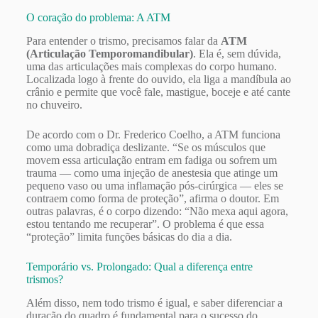
O coração do problema: A ATM
Para entender o trismo, precisamos falar da
ATM
(Articulação Temporomandibular)
. Ela é, sem dúvida,
uma das articulações mais complexas do corpo humano.
Localizada logo à frente do ouvido, ela liga a mandíbula ao
crânio e permite que você fale, mastigue, boceje e até cante
no chuveiro.
De acordo com o Dr. Frederico Coelho, a ATM funciona
como uma dobradiça deslizante. “Se os músculos que
movem essa articulação entram em fadiga ou sofrem um
trauma — como uma injeção de anestesia que atinge um
pequeno vaso ou uma inflamação pós-cirúrgica — eles se
contraem como forma de proteção”, afirma o doutor. Em
outras palavras, é o corpo dizendo: “Não mexa aqui agora,
estou tentando me recuperar”. O problema é que essa
“proteção” limita funções básicas do dia a dia.
Temporário vs. Prolongado: Qual a diferença entre
trismos?
Além disso, nem todo trismo é igual, e saber diferenciar a
duração do quadro é fundamental para o sucesso do