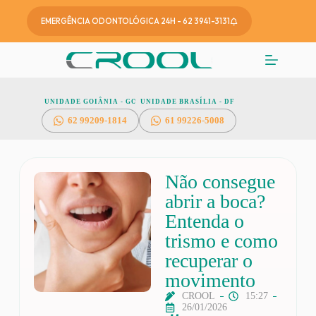
EMERGÊNCIA ODONTOLÓGICA 24H - 62 3941-3131
UNIDADE GOIÂNIA - GO
UNIDADE BRASÍLIA - DF
62
99209-1814
61 99226-5008
Não consegue
abrir a boca?
Entenda o
trismo e como
recuperar o
movimento
CROOL
15:27
26/01/2026