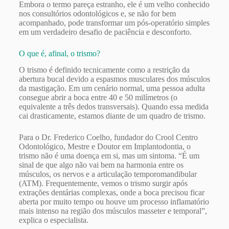
Embora o termo pareça estranho, ele é um velho conhecido
nos consultórios odontológicos e, se não for bem
acompanhado, pode transformar um pós-operatório simples
em um verdadeiro desafio de paciência e desconforto.
O que é, afinal, o trismo?
O trismo é definido tecnicamente como a restrição da
abertura bucal devido a espasmos musculares dos músculos
da mastigação. Em um cenário normal, uma pessoa adulta
consegue abrir a boca entre 40 e 50 milímetros (o
equivalente a três dedos transversais). Quando essa medida
cai drasticamente, estamos diante de um quadro de trismo.
Para o Dr. Frederico Coelho, fundador do Crool Centro
Odontológico, Mestre e Doutor em Implantodontia, o
trismo não é uma doença em si, mas um sintoma. “É um
sinal de que algo não vai bem na harmonia entre os
músculos, os nervos e a articulação temporomandibular
(ATM). Frequentemente, vemos o trismo surgir após
extrações dentárias complexas, onde a boca precisou ficar
aberta por muito tempo ou houve um processo inflamatório
mais intenso na região dos músculos masseter e temporal”,
explica o especialista.