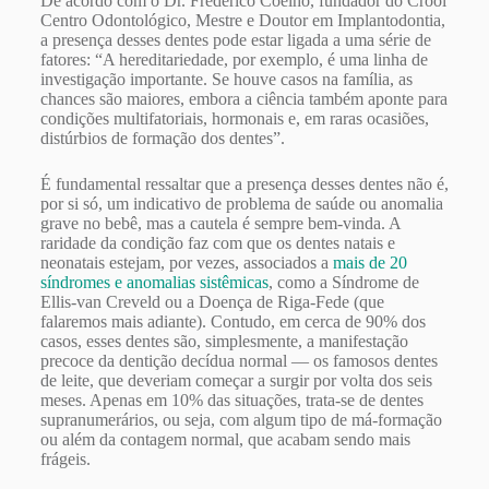
De acordo com o Dr. Frederico Coelho, fundador do Crool
Centro Odontológico, Mestre e Doutor em Implantodontia,
a presença desses dentes pode estar ligada a uma série de
fatores: “A hereditariedade, por exemplo, é uma linha de
investigação importante. Se houve casos na família, as
chances são maiores, embora a ciência também aponte para
condições multifatoriais, hormonais e, em raras ocasiões,
distúrbios de formação dos dentes”.
É fundamental ressaltar que a presença desses dentes não é,
por si só, um indicativo de problema de saúde ou anomalia
grave no bebê, mas a cautela é sempre bem-vinda. A
raridade da condição faz com que os dentes natais e
neonatais estejam, por vezes, associados a
mais de 20
síndromes e anomalias sistêmicas
, como a Síndrome de
Ellis-van Creveld ou a Doença de Riga-Fede (que
falaremos mais adiante). Contudo, em cerca de 90% dos
casos, esses dentes são, simplesmente, a manifestação
precoce da dentição decídua normal — os famosos dentes
de leite, que deveriam começar a surgir por volta dos seis
meses. Apenas em 10% das situações, trata-se de dentes
supranumerários, ou seja, com algum tipo de má-formação
ou além da contagem normal, que acabam sendo mais
frágeis.