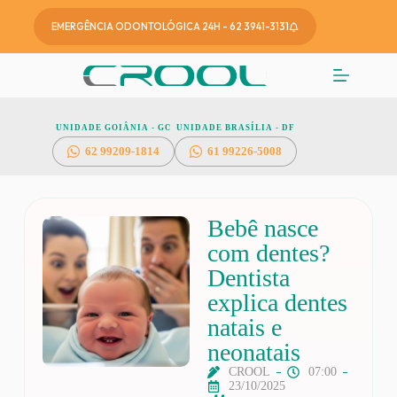
EMERGÊNCIA ODONTOLÓGICA 24H - 62 3941-3131
UNIDADE GOIÂNIA - GO
UNIDADE BRASÍLIA - DF
62
99209-1814
61 99226-5008
Bebê nasce
com dentes?
Dentista
explica dentes
natais e
neonatais
CROOL
07:00
23/10/2025