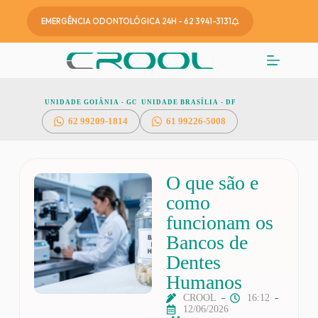
EMERGÊNCIA ODONTOLÓGICA 24H - 62 3941-3131
UNIDADE GOIÂNIA - GO
UNIDADE BRASÍLIA - DF
62
99209-1814
61 99226-5008
O que são e
como
funcionam os
Bancos de
Dentes
Humanos
CROOL
16:12
12/06/2026