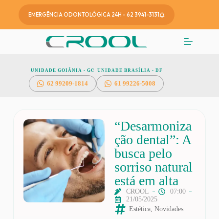
EMERGÊNCIA ODONTOLÓGICA 24H - 62 3941-3131
UNIDADE GOIÂNIA - GO
UNIDADE BRASÍLIA - DF
62
99209-1814
61 99226-5008
“Desarmoniza
ção dental”: A
busca pelo
sorriso natural
está em alta
CROOL
07:00
21/05/2025
Estética
,
Novidades