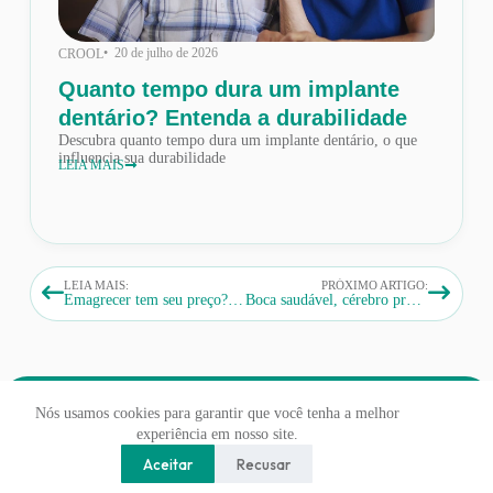
• 20 de julho de 2026
CROOL
Quanto tempo dura um implante
dentário? Entenda a durabilidade
Descubra quanto tempo dura um implante dentário, o que
influencia sua durabilidade
LEIA MAIS
LEIA MAIS:
PRÓXIMO ARTIGO:
Emagrecer tem seu preço? O impacto do Ozempic na saúde bucal
Boca saudável, cérebro protegido: Sua saúde bucal previne doenças neurodegenerativas
Nós usamos cookies para garantir que você tenha a melhor
experiência em nosso site.
CROOL - CENTRO ODONTÓLOGICO © 2026
Aceitar
Recusar
DESENVOLVIDO POR
RED WEBDESIGN