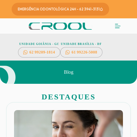
EMERGÊNCIA ODONTOLÓGICA 24H - 62 3941-3131
UNIDADE GOIÂNIA - GO
UNIDADE BRASÍLIA - DF
62
99209-1814
61 99226-5008
Blog
DESTAQUES