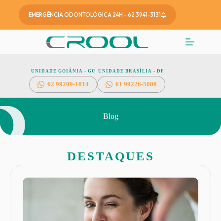
EMERGÊNCIA ODONTOLÓGICA 24H - 62 3941-3131
UNIDADE GOIÂNIA - GO
UNIDADE BRASÍLIA - DF
62
99209-1814
61 99226-5008
Blog
DESTAQUES