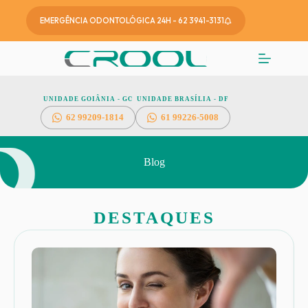
EMERGÊNCIA ODONTOLÓGICA 24H - 62 3941-3131
UNIDADE GOIÂNIA - GO
UNIDADE BRASÍLIA - DF
62
99209-1814
61 99226-5008
Blog
DESTAQUES