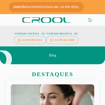
EMERGÊNCIA ODONTOLÓGICA 24H - 62 3941-3131
UNIDADE GOIÂNIA - GO
UNIDADE BRASÍLIA - DF
62
99209-1814
61 99226-5008
Blog
DESTAQUES