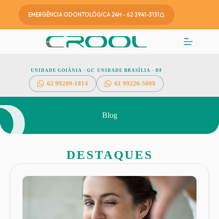
EMERGÊNCIA ODONTOLÓGICA 24H - 62 3941-3131
UNIDADE GOIÂNIA - GO
UNIDADE BRASÍLIA - DF
62
99209-1814
61 99226-5008
Blog
DESTAQUES