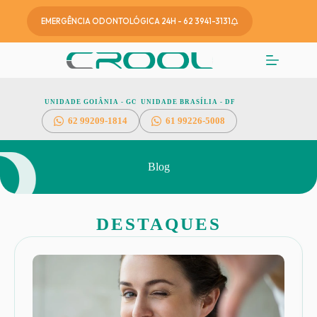
EMERGÊNCIA ODONTOLÓGICA 24H - 62 3941-3131
UNIDADE GOIÂNIA - GO
UNIDADE BRASÍLIA - DF
62
99209-1814
61 99226-5008
Blog
DESTAQUES