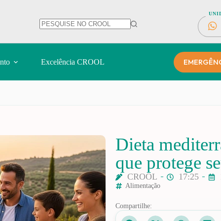
UNI
EMERGÊNCI
nto
Excelência CROOL
Dieta mediter
que protege se
CROOL
17:25
Alimentação
Compartilhe: