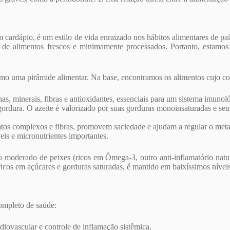
m cardápio, é um estilo de vida enraizado nos hábitos alimentares de pa
de alimentos frescos e minimamente processados. Portanto, estamos 
omo uma pirâmide alimentar. Na base, encontramos os alimentos cujo c
s, minerais, fibras e antioxidantes, essenciais para um sistema imunoló
gordura. O azeite é valorizado por suas gorduras monoinsaturadas e se
atos complexos e fibras, promovem saciedade e ajudam a regular o met
is e micronutrientes importantes.
oderado de peixes (ricos em Ômega-3, outro anti-inflamatório natural
icos em açúcares e gorduras saturadas, é mantido em baixíssimos níveis
ompleto de saúde:
diovascular e controle de inflamação sistêmica.