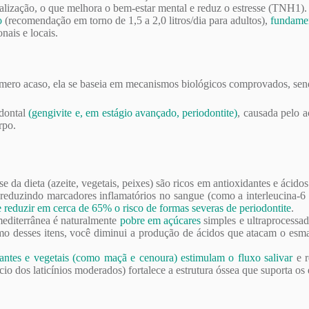
lização, o que melhora o bem-estar mental e reduz o estresse (TNH1).
o
(recomendação em torno de 1,5 a 2,0 litros/dia para adultos),
fundamen
nais e locais.
m mero acaso, ela se baseia em mecanismos biológicos comprovados, sen
odontal
(gengivite e, em estágio avançado, periodontite)
, causada pelo 
rpo.
e da dieta (azeite, vegetais, peixes) são ricos em antioxidantes e áci
uzindo marcadores inflamatórios no sangue (como a interleucina-6 e 
 reduzir em cerca de 65% o risco de formas severas de periodontite
.
editerrânea é naturalmente
pobre em açúcares
simples e ultraprocessad
o desses itens, você diminui a produção de ácidos que atacam o esmal
cantes e vegetais (como maçã e cenoura) estimulam o fluxo salivar
e r
io dos laticínios moderados) fortalece a estrutura óssea que suporta os 