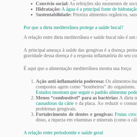
Convívio social:
As refeições são momentos de socia
Hidratação:
A água é a principal fonte de hidrataçã
Sustentabilidade:
Prioriza alimentos orgânicos, sazo
Por que a dieta mediterrânea protege a saúde bucal?
A relação entre dieta mediterrânea e saúde bucal não é u
A principal ameaça à saúde das gengivas é a doença peri
gravidade dessa doença é a resposta inflamatória do seu co
É aqui que a alimentação mediterrânea mostra sua força:
Ação anti-inflamatória poderosa:
Os alimentos-bas
compostos agem como “bombeiros” do organismo, red
Estudos mostram que seguir o padrão alimentar pode
Menos “combustível” para as bactérias:
A dieta m
causadoras da cárie
e da placa. Ao reduzir o consum
problemas gengivais.
Fortalecimento de dentes e gengivas:
Frutas cro
disso, a riqueza em vitaminas e minerais (como o cálc
A relação entre periodontite e saúde geral