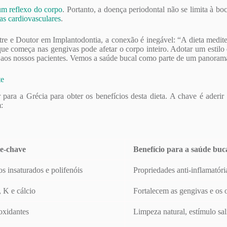
um reflexo do corpo
. Portanto, a doença periodontal não se limita à b
as cardiovasculares
.
e e Doutor em Implantodontia, a conexão é inegável: “A dieta mediter
ue começa nas gengivas pode afetar o corpo inteiro. Adotar um estilo
 aos nossos pacientes. Vemos a saúde bucal como parte de um panoram
te
para a Grécia para obter os benefícios desta dieta. A chave é aderir 
:
e-chave
Benefício para a saúde buc
s insaturados e polifenóis
Propriedades anti-inflamatór
 K e cálcio
Fortalecem as gengivas e os 
ioxidantes
Limpeza natural, estímulo sal