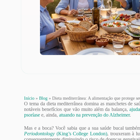
Início
»
Blog
»
Dieta mediterrânea: A alimentação que protege se
O tema da dieta mediterrânea domina as manchetes de saú
notáveis benefícios que vão muito além da balança,
ajuda
psoríase
e, ainda,
atuando na prevenção do Alzheimer
.
Mas e a boca? Você sabia que a sua saúde bucal também 
Periodontology
(King’s College London)
, trouxeram à l
consequentemente diminuindo o risco de doenças gengivais 