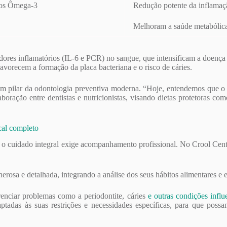
xos Ômega-3
Redução potente da inflamaçã
Melhoram a saúde metabólica 
dores inflamatórios (IL-6 e PCR) no sangue, que intensificam a doença
avorecem a formação da placa bacteriana e o risco de cáries.
 um pilar da odontologia preventiva moderna. “Hoje, entendemos que o
aboração entre dentistas e nutricionistas, visando dietas protetoras co
cal completo
as o cuidado integral exige acompanhamento profissional. No Crool Ce
osa e detalhada, integrando a análise dos seus hábitos alimentares e e
renciar problemas como a periodontite, cáries
e outras condições influ
aptadas às suas restrições e necessidades específicas, para que poss