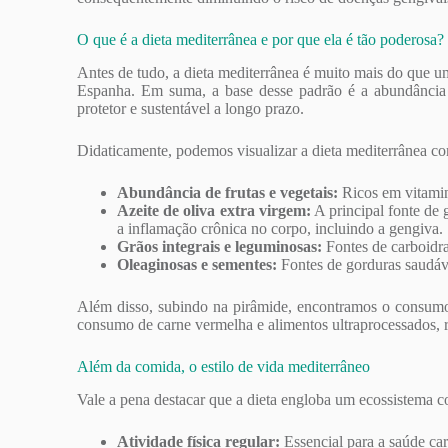
O que é a dieta mediterrânea e por que ela é tão poderosa?
Antes de tudo, a dieta mediterrânea é muito mais do que u
Espanha. Em suma, a base desse padrão é a abundância 
protetor e sustentável a longo prazo.
Didaticamente, podemos visualizar a dieta mediterrânea c
Abundância de frutas e vegetais:
Ricos em vitamina
Azeite de oliva extra virgem:
A principal fonte de 
a inflamação crônica no corpo, incluindo a gengiva.
Grãos integrais e leguminosas:
Fontes de carboidr
Oleaginosas e sementes:
Fontes de gorduras saudáve
Além disso, subindo na pirâmide, encontramos o consumo m
consumo de carne vermelha e alimentos ultraprocessados, r
Além da comida, o estilo de vida mediterrâneo
Vale a pena destacar que a dieta engloba um ecossistema c
Atividade física regular:
Essencial para a saúde car